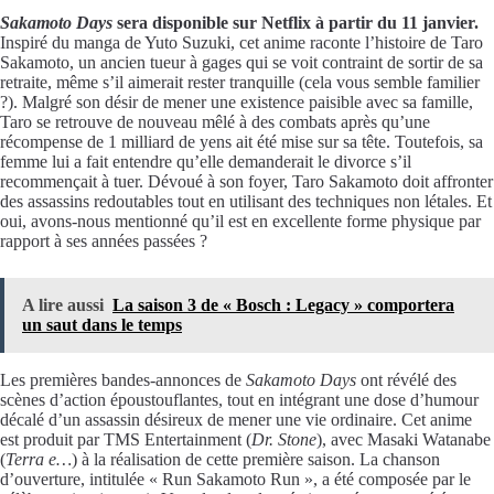
Sakamoto Days
sera disponible sur Netflix à partir du 11 janvier.
Inspiré du manga de Yuto Suzuki, cet anime raconte l’histoire de Taro
Sakamoto, un ancien tueur à gages qui se voit contraint de sortir de sa
retraite, même s’il aimerait rester tranquille (cela vous semble familier
?). Malgré son désir de mener une existence paisible avec sa famille,
Taro se retrouve de nouveau mêlé à des combats après qu’une
récompense de 1 milliard de yens ait été mise sur sa tête. Toutefois, sa
femme lui a fait entendre qu’elle demanderait le divorce s’il
recommençait à tuer. Dévoué à son foyer, Taro Sakamoto doit affronter
des assassins redoutables tout en utilisant des techniques non létales. Et
oui, avons-nous mentionné qu’il est en excellente forme physique par
rapport à ses années passées ?
A lire aussi
La saison 3 de « Bosch : Legacy » comportera
un saut dans le temps
Les premières bandes-annonces de
Sakamoto Days
ont révélé des
scènes d’action époustouflantes, tout en intégrant une dose d’humour
décalé d’un assassin désireux de mener une vie ordinaire. Cet anime
est produit par TMS Entertainment (
Dr. Stone
), avec Masaki Watanabe
(
Terra e…
) à la réalisation de cette première saison. La chanson
d’ouverture, intitulée « Run Sakamoto Run », a été composée par le