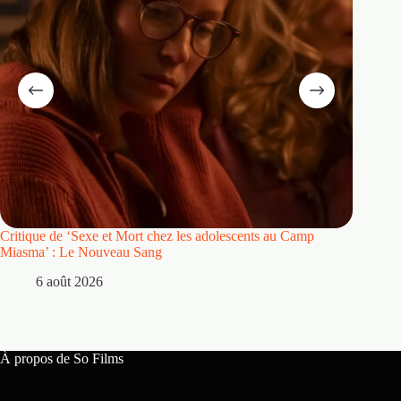
Critique de ‘Sexe et Mort chez les adolescents au Camp
Critique
Miasma’ : Le Nouveau Sang
5 
6 août 2026
À propos de So Films