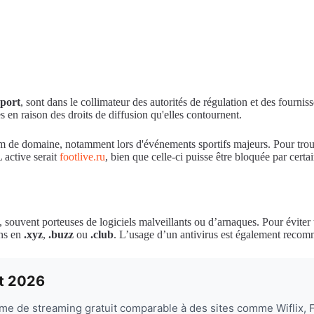
port
, sont dans le collimateur des autorités de régulation et des fo
s en raison des droits de diffusion qu'elles contournent.
 de domaine, notamment lors d'événements sportifs majeurs. Pour trouver
 active serait
footlive.ru
, bien que celle-ci puisse être bloquée par cer
ouvent porteuses de logiciels malveillants ou d’arnaques. Pour éviter tou
ons en
.xyz
,
.buzz
ou
.club
. L’usage d’un antivirus est également recomm
ût 2026
me de streaming gratuit comparable à des sites comme Wiflix,