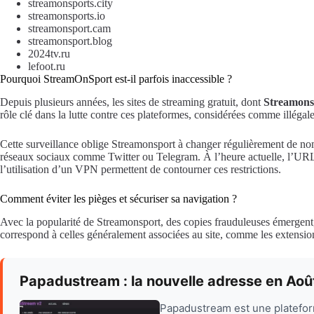
streamonsports.city
streamonsports.io
streamonsport.cam
streamonsport.blog
2024tv.ru
lefoot.ru
Pourquoi StreamOnSport est-il parfois inaccessible ?
Depuis plusieurs années, les sites de streaming gratuit, dont
Streamons
rôle clé dans la lutte contre ces plateformes, considérées comme illégale
Cette surveillance oblige Streamonsport à changer régulièrement de nom
réseaux sociaux comme Twitter ou Telegram. À l’heure actuelle, l’URL
l’utilisation d’un VPN permettent de contourner ces restrictions.
Comment éviter les pièges et sécuriser sa navigation ?
Avec la popularité de Streamonsport, des copies frauduleuses émergent, s
correspond à celles généralement associées au site, comme les extensi
Papadustream : la nouvelle adresse en Ao
Papadustream est une platefor