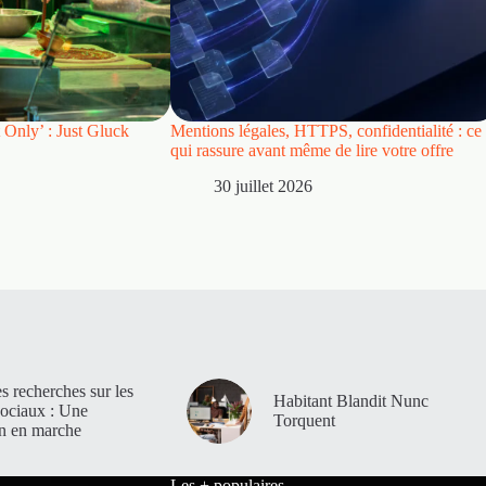
 Only’ : Just Gluck
Mentions légales, HTTPS, confidentialité : ce
qui rassure avant même de lire votre offre
30 juillet 2026
es recherches sur les
Habitant Blandit Nunc
sociaux : Une
Torquent
on en marche
Les + populaires