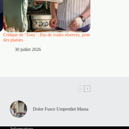
Critique de ‘Tony’ : Pas de vraies réserves, juste
Critique : « Spider
des plaisirs
dépasse d’une manièr
Way Home » pour dev
30 juillet 2026
par excellence
28 juillet 2026
Dolor Fusce Umperdiet Massa
Informations