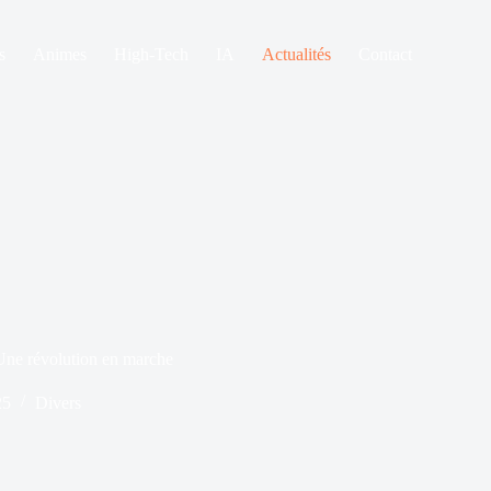
s
Animes
High-Tech
IA
Actualités
Contact
 Une révolution en marche
25
Divers