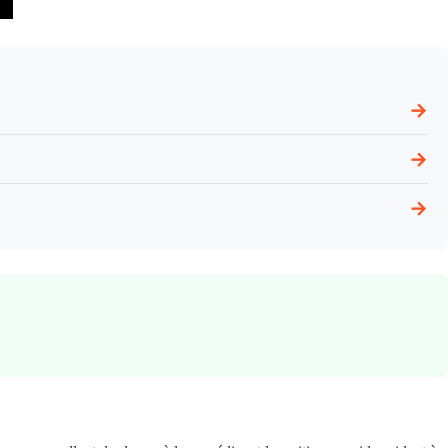
→
→
→