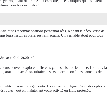
es genres, allant du drame à la comédie, et les critiques qui les aident à
laisir pour les cinéphiles !
viviale et ses recommandations personnalisées, rendant la découverte de
ans leurs histoires préférées sans soucis. Un véritable atout pour tous
estée le août 6, 2026
✅)
ateurs peuvent explorer différents genres tels que le drame, l'horreur, la
te garantit un accès sécuritaire et sans interruption à des contenus de
ntialité et vous protège contre les menaces en ligne. Avec des options
irables, tout en maintenant votre activité en ligne protégée.