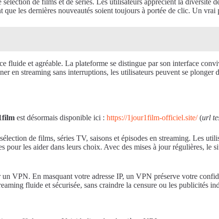
sélection de films et de séries. Les utilisateurs apprécient la diversité d
nt que les dernières nouveautés soient toujours à portée de clic. Un vrai p
nce fluide et agréable. La plateforme se distingue par son interface con
ner en streaming sans interruptions, les utilisateurs peuvent se plonger d
1film
est désormais disponible ici :
https://1jour1film-officiel.site/
(
url t
lection de films, séries TV, saisons et épisodes en streaming. Les utilis
es pour les aider dans leurs choix. Avec des mises à jour régulières, le si
ser un VPN. En masquant votre adresse IP, un VPN préserve votre confide
g fluide et sécurisée, sans craindre la censure ou les publicités indés