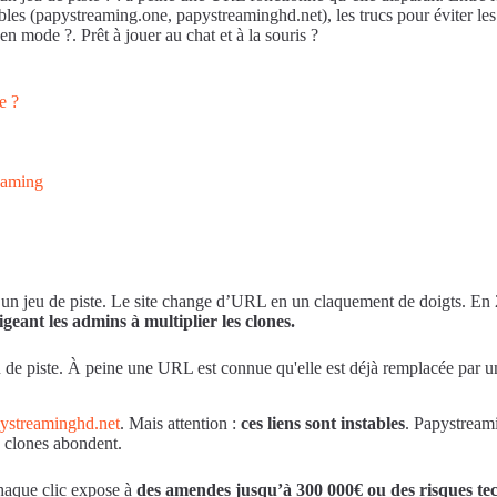
ables (papystreaming.one, papystreaminghd.net), les trucs pour éviter le
 en mode ?. Prêt à jouer au chat et à la souris ?
e ?
eaming
 un jeu de piste. Le site change d’URL en un claquement de doigts. E
igeant les admins à multiplier les clones.
e piste. À peine une URL est connue qu'elle est déjà remplacée par une
ystreaminghd.net
. Mais attention :
ces liens sont instables
. Papystream
s clones abondent.
chaque clic expose à
des amendes jusqu’à 300 000€ ou des risques te