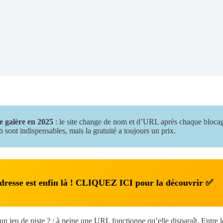
e galère en 2025
: le site change de nom et d’URL après chaque blocage.
sont indispensables, mais la gratuité a toujours un prix.
 adresse est enfin là ! CLIQUEZ ICI pour la découvrir ✅
eu de piste ? : à peine une URL fonctionne qu’elle disparaît. Entre les