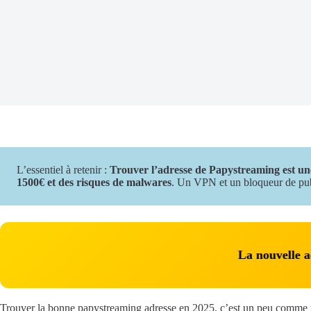
L’essentiel à retenir :
Trouver l’adresse de Papystreaming est un
1500€ et des risques de malwares
. Un VPN et un bloqueur de pub 
La nouvelle
Trouver la bonne papystreaming adresse en 2025, c’est un peu comme un j