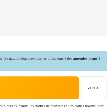
 Sa nature illégale expose les utilisateurs à des
amendes jusqu’à
.one
 blocages légaux, les risques de malwares et les clones pourris, c’est