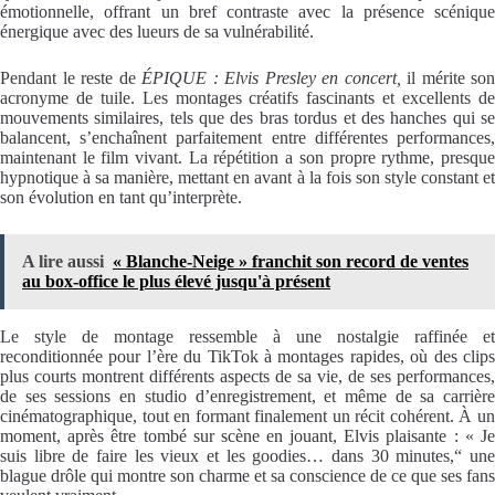
émotionnelle, offrant un bref contraste avec la présence scénique
énergique avec des lueurs de sa vulnérabilité.
Pendant le reste de
ÉPIQUE : Elvis Presley en concert,
il mérite son
acronyme de tuile. Les montages créatifs fascinants et excellents de
mouvements similaires, tels que des bras tordus et des hanches qui se
balancent, s’enchaînent parfaitement entre différentes performances,
maintenant le film vivant. La répétition a son propre rythme, presque
hypnotique à sa manière, mettant en avant à la fois son style constant et
son évolution en tant qu’interprète.
A lire aussi
« Blanche-Neige » franchit son record de ventes
au box-office le plus élevé jusqu'à présent
Le style de montage ressemble à une nostalgie raffinée et
reconditionnée pour l’ère du TikTok à montages rapides, où des clips
plus courts montrent différents aspects de sa vie, de ses performances,
de ses sessions en studio d’enregistrement, et même de sa carrière
cinématographique, tout en formant finalement un récit cohérent. À un
moment, après être tombé sur scène en jouant, Elvis plaisante : « Je
suis libre de faire les vieux et les goodies… dans 30 minutes,
“
un
blague drôle qui montre son charme et sa conscience de ce que ses fans