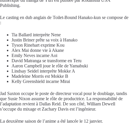
numérique du manga de
Yūri
est publiée par
Kodansha USA
Publishing
.
Le casting en
dub
anglais de
Toilet-Bound Hanako-kun
se compose de
:
Tia Ballard
interprète Nene
Justin Briner
prête sa voix à Hanako
Tyson Rinehart
exprime Kou
Alex Mai
donne vie à Akane
Emily Neves
incarne Aoi
David Matranga
se transforme en Teru
Aaron Campbell
joue le rôle de Yamabuki
Lindsay Seidel
interprète Mokke A
Madeleine Morris
est Mokke B
Kelly Greenshield
incarne Mirai
Jad Saxton
occupe le poste de directeur vocal pour le
doublage
, tandis
que
Susie Nixon
assume le rôle de productrice. La responsabilité de
l’adaptation revient à
Dallas Reid
. De son côté,
William Dewell
s’occupe du mixage et
Zachary Davis
est l’ingénieur.
La deuxième saison de l’anime a été lancée le 12 janvier.