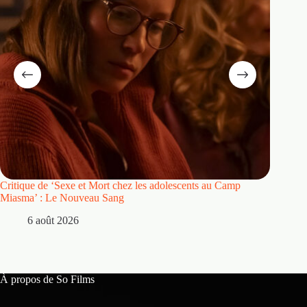
Critique de ‘Sexe et Mort chez les adolescents au Camp
Critique
Miasma’ : Le Nouveau Sang
5 
6 août 2026
À propos de So Films