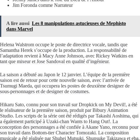
Jim Foronda
comme Narrateur
A lire aussi
Les 8 manipulations astucieuses de Mephisto
dans Marvel
Helena Walstrom
occupe le poste de directrice vocale, tandis que
Samantha Herek
s’occupe de la production. La responsabilité de
l’adaptation revient à
Macy Anne Johnson
, avec
Rickey Watkins
en
tant que mixeur et
Jose Sandoval
en qualité d’ingénieur.
La saison a débuté au Japon le 12 janvier. L’équipe de la première
saison est de retour pour cette nouvelle saison, avec l’arrivée de
Tsumugi Maeda
, qui occupera les postes de deuxième designer de
sous-personnages et de designer de costumes.
Hikaru Sato
, connu pour son travail sur
Dropkick on My Devil!
, a été
le réalisateur de la première saison, produit par
Bibury Animation
Studio
. Les scripts de la série ont été rédigés par
Takashi Aoshima
, qui
a également participé à
Uzaki-chan Wants to Hang Out!
. La
conception des personnages a été confiée à
Akane Yano
, reconnu pour
son travail dans
Bottom-tier Character Tomozaki
. La composition
musicale a été réalisée par
Shuhei Mutsuki
,
Shunsuke Takizawa
et
eba
,