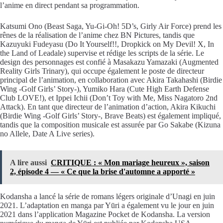
l’anime en direct pendant sa programmation.
Katsumi Ono
(
Beast Saga
,
Yu-Gi-Oh! 5D’s
,
Girly Air Force
) prend les
rênes de la réalisation de l’anime chez
BN Pictures
, tandis que
Kazuyuki Fudeyasu
(
Do It Yourself!!
,
Dropkick on My Devil! X
,
In
the Land of Leadale
) supervise et rédige les scripts de la série. Le
design des personnages est confié à
Masakazu Yamazaki
(
Augmented
Reality Girls Trinary
), qui occupe également le poste de directeur
principal de l’animation, en collaboration avec
Akira Takahashi
(
Birdie
Wing -Golf Girls’ Story-
),
Yumiko Hara
(
Cute High Earth Defense
Club LOVE!
), et
Ippei Ichii
(
Don’t Toy with Me, Miss Nagatoro 2nd
Attack
). En tant que directeur de l’animation d’action,
Akira Kikuchi
(
Birdie Wing -Golf Girls’ Story-
,
Brave Beats
) est également impliqué,
tandis que la composition musicale est assurée par
Go Sakabe
(
Kizuna
no Allele
,
Date A Live
series).
A lire aussi
CRITIQUE : « Mon mariage heureux », saison
2, épisode 4 — « Ce que la brise d'automne a apporté »
Kodansha
a lancé la série de romans légers originale d’Unagi en juin
2021. L’adaptation en manga par
Yūri
a également vu le jour en juin
2021 dans l’application
Magazine Pocket
de
Kodansha
. La version