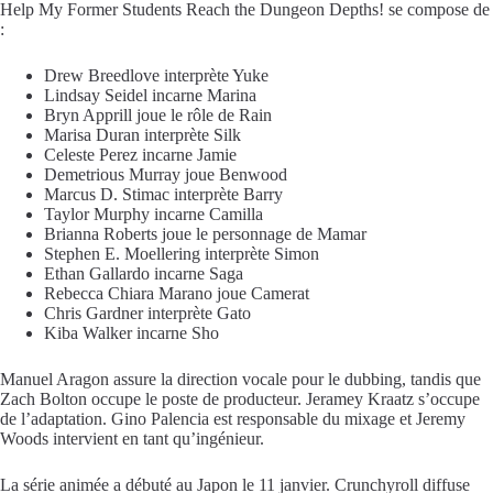
Help My Former Students Reach the Dungeon Depths!
se compose de
:
Drew Breedlove
interprète Yuke
Lindsay Seidel
incarne Marina
Bryn Apprill
joue le rôle de Rain
Marisa Duran
interprète Silk
Celeste Perez
incarne Jamie
Demetrious Murray
joue Benwood
Marcus D. Stimac
interprète Barry
Taylor Murphy
incarne Camilla
Brianna Roberts
joue le personnage de Mamar
Stephen E. Moellering
interprète Simon
Ethan Gallardo
incarne Saga
Rebecca Chiara Marano
joue Camerat
Chris Gardner
interprète Gato
Kiba Walker
incarne Sho
Manuel Aragon
assure la direction vocale pour le
dubbing
, tandis que
Zach Bolton
occupe le poste de producteur.
Jeramey Kraatz
s’occupe
de l’adaptation.
Gino Palencia
est responsable du mixage et
Jeremy
Woods
intervient en tant qu’ingénieur.
La série animée a débuté au Japon le 11 janvier.
Crunchyroll
diffuse