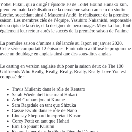
Yōhei Fukui
, qui a dirigé l’épisode 10 de
Toilet-Bound Hanako-kun
,
prend en main la réalisation de la deuxième saison au sein du studio
Lerche
, succédant ainsi à
Masaomi Andō
, le réalisateur de la première
saison. Les membres clés de l’équipe,
Yasuhiro Nakanishi
, responsable
des scripts de la série, et la designer de personnages
Mayuka Itou
, font
également leur retour après le succès de la première saison de l’anime.
La première saison d’anime a été lancée au Japon en janvier 2020.
Cette série comportait 12 épisodes.
Funimation
a diffusé le programme
avec un doublage en anglais ainsi que des sous-titres anglais.
Le casting en version anglaise
dub
pour la saison deux de
The 100
Girlfriends Who Really, Really, Really, Really, Really Love You
est
composé de :
Travis Mullenix
dans le rôle de Rentaro
Sarah Wiedenheft
incarnant Hakari
Ariel Graham
jouant Karane
Sara Ragsdale
en tant que Shizuka
Cassie Ewulu
dans le rôle de Nano
Lindsay Sheppard
interprétant Kusuri
Corey Pettit
en tant que Hahari
Emi Lo
jouant Kurumi
Kenny James
dans le rôle du Dieu de l’Amour