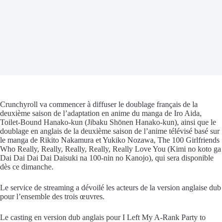
Crunchyroll
va commencer à diffuser le doublage français de la
deuxième saison de l’adaptation en anime du manga de
Iro Aida
,
Toilet-Bound Hanako-kun
(
Jibaku Shōnen Hanako-kun
), ainsi que le
doublage en anglais de la deuxième saison de l’anime télévisé basé sur
le manga de
Rikito Nakamura
et
Yukiko Nozawa
,
The 100 Girlfriends
Who Really, Really, Really, Really, Really Love You
(
Kimi no koto ga
Dai Dai Dai Dai Daisuki na 100-nin no Kanojo
), qui sera disponible
dès ce dimanche.
Le service de streaming a dévoilé les acteurs de la version anglaise
dub
pour l’ensemble des trois œuvres.
Le casting en version
dub
anglais pour
I Left My A-Rank Party to