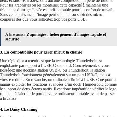
deux écrans 4K à 60Hz sans aucune compression ni perte de fluidité.
Pour les graphistes ou les monteurs, cette capacité à maintenir une
fréquence d’image élevée est indispensable pour le confort de travail.
Sans cette puissance, l’image peut scintiller ou subir des micro-
coupures dès que vous sollicitez trop vos ports USB.
A lire aussi
Zupimages : hébergement d’images rapide et
sécurisé
3. La compatibilité pour gérer mieux la charge
Une règle d’or à retenir est que la technologie Thunderbolt est
englobante par rapport à l’USB-C standard. Concrètement, si vous
possédez une docking station USB-C ou Thunderbolt, la station
Thunderbolt fonctionnera généralement sur un port USB-C, mais à
vitesse réduite. En revanche, un ordinateur limité à l’USB-C ne pourra
jamais exploiter les fonctions avancées d’un dock Thunderbolt, comme
le support de deux écrans natifs. Il est donc impératif de vérifier le logo
(un petit éclair) sur le port de votre ordinateur portable avant de passer
à la caisse.
4. Le Daisy Chaining