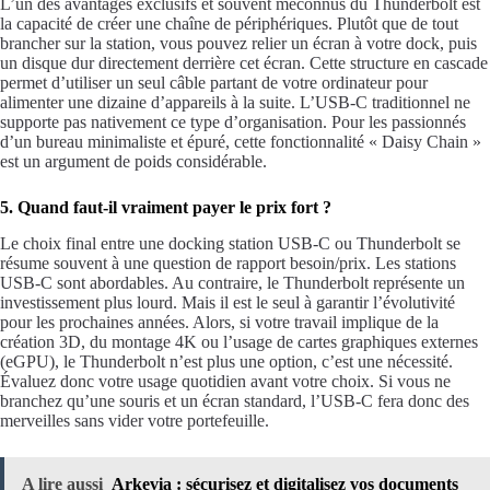
L’un des avantages exclusifs et souvent méconnus du Thunderbolt est
la capacité de créer une chaîne de périphériques. Plutôt que de tout
brancher sur la station, vous pouvez relier un écran à votre dock, puis
un disque dur directement derrière cet écran. Cette structure en cascade
permet d’utiliser un seul câble partant de votre ordinateur pour
alimenter une dizaine d’appareils à la suite. L’USB-C traditionnel ne
supporte pas nativement ce type d’organisation. Pour les passionnés
d’un bureau minimaliste et épuré, cette fonctionnalité « Daisy Chain »
est un argument de poids considérable.
5. Quand faut-il vraiment payer le prix fort ?
Le choix final entre une docking station USB-C ou Thunderbolt se
résume souvent à une question de rapport besoin/prix. Les stations
USB-C sont abordables. Au contraire, le Thunderbolt représente un
investissement plus lourd. Mais il est le seul à garantir l’évolutivité
pour les prochaines années. Alors, si votre travail implique de la
création 3D, du montage 4K ou l’usage de cartes graphiques externes
(eGPU), le Thunderbolt n’est plus une option, c’est une nécessité.
Évaluez donc votre usage quotidien avant votre choix. Si vous ne
branchez qu’une souris et un écran standard, l’USB-C fera donc des
merveilles sans vider votre portefeuille.
A lire aussi
Arkevia : sécurisez et digitalisez vos documents