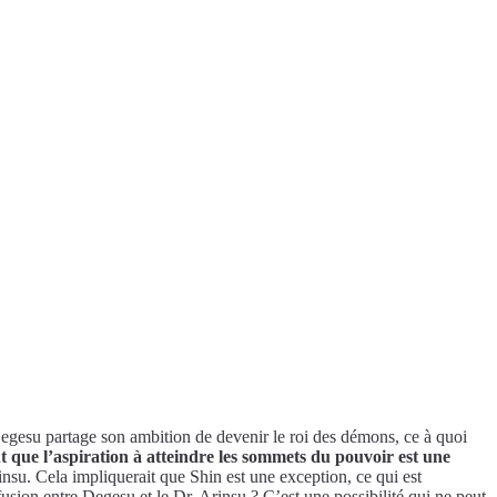
Degesu partage son ambition de devenir le roi des démons, ce à quoi
nt que l’aspiration à atteindre les sommets du pouvoir est une
rinsu. Cela impliquerait que Shin est une exception, ce qui est
fusion entre Degesu et le Dr. Arinsu ? C’est une possibilité qui ne peut