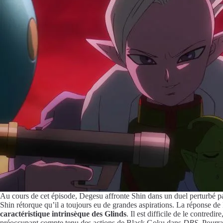
Au cours de cet épisode, Degesu affronte Shin dans un duel perturbé par
Shin rétorque qu’il a toujours eu de grandes aspirations. La réponse de 
caractéristique intrinsèque des Glinds
. Il est difficile de le contre
préoccupant compte tenu des actions de Black Goku dans
DBS
. Pourra