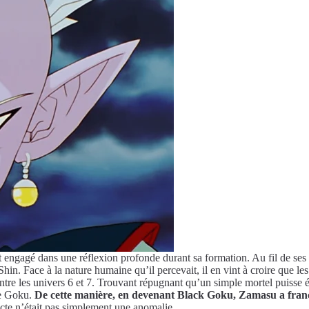
engagé dans une réflexion profonde durant sa formation. Au fil de ses o
in. Face à la nature humaine qu’il percevait, il en vint à croire que les
ntre les univers 6 et 7. Trouvant répugnant qu’un simple mortel puisse é
de Goku.
De cette manière, en devenant Black Goku, Zamasu a franch
te n’était pas simplement une anomalie.