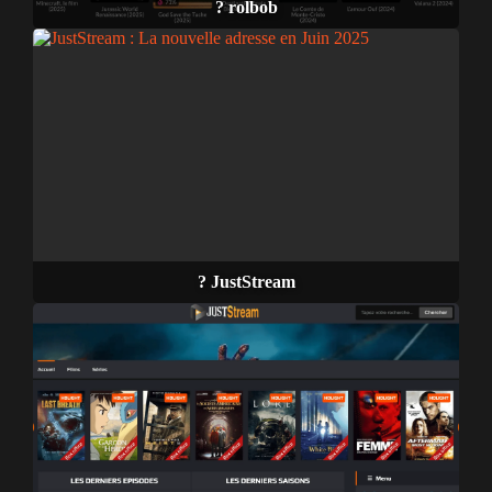
? rolbob
? JustStream