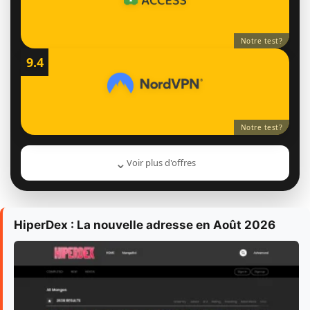
Notre test
?
9.4
Notre test
?
⌄
Voir plus d'offres
HiperDex : La nouvelle adresse en Août 2026