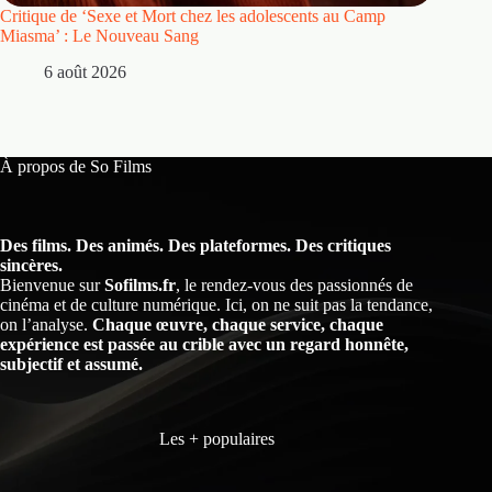
Critique de ‘Sexe et Mort chez les adolescents au Camp
Critique
Miasma’ : Le Nouveau Sang
5 
6 août 2026
À propos de So Films
Des films. Des animés. Des plateformes. Des critiques
sincères.
Bienvenue sur
Sofilms.fr
, le rendez-vous des passionnés de
cinéma et de culture numérique. Ici, on ne suit pas la tendance,
on l’analyse.
Chaque œuvre, chaque service, chaque
expérience est passée au crible avec un regard honnête,
subjectif et assumé.
Les + populaires