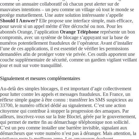
comme un annuaire collaboratif où chacun peut alerter sur de
mauvaises intentions – un peu comme un village où tout le monde se
protège mutuellement. Une autre solution intéressante s’appelle
Should I Answer?
Elle propose une interface simple, mais efficace,
pour savoir si un appel mérite d’être décroché ou non. Pour les
abonnés Orange, l’application
Orange Téléphone
représente un bon
compromis, avec un système de blocage s’appuyant sur la base de
numéros potentiellement frauduleux de l’opérateur. Avant d’installer
l’une de ces applications, il est essentiel de vérifier les permissions
demandées afin de protéger votre vie privée. Ces outils apportent une
couche supplémentaire de sécurité, comme un gardien vigilant veillant
jour et nuit sur votre tranquillité.
Signalement et mesures complémentaires
Au-delà des simples blocages, il est important d’agir collectivement
pour lutter contre les appels et messages frauduleux. En France, un
réflexe simple gagne à être connu : transférer les SMS suspicieux au
33700, le numéro officiel dédié au signalement. C’est une action
citoyenne qui contribue à stopper la progression des arnaques. Par
ailleurs, inscrivez-vous sur la liste Bloctel, gérée par le gouvernement,
qui permet de mettre fin au démarchage téléphonique non sollicité.
C’est un peu comme installer une barrière invisible, signalant aux
démarcheurs que votre numéro n’est pas à déranger. Mais attention, la
vigilance reste la meilleure arme. Les arnaqueurs évoluent