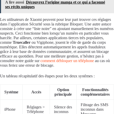
A lire aussi
Découvrez l’origine manga et ce qui a façonné
ses récits uniques
Les utilisateurs de Xiaomi peuvent pour leur part trouver ces réglages
dans l’application Sécurité sous la rubrique Bloquer. Une autre astuce
consiste à créer une “liste noire” en ajoutant manuellement les numéros
suspects. Ceci fonctionne bien lorsqu’un numéro en particulier vous
harcèle. Par ailleurs, certaines applications tierces très populaires,
comme
Truecaller
ou Vigiphone, jouent le rôle de garde du corps
numérique. Elles détectent automatiquement les appels frauduleux
grâce à leur base de données communautaire, et assurent un blocage
efficace au quotidien. Pour une meilleure gestion, n’hésitez pas à
consulter notre guide sur
comment débloquer un téléphone
au cas où
vous feriez une erreur de blocage.
Un tableau récapitulatif des étapes pour les deux systèmes :
Option
Fonctionnalités
Système
Accès
principale
complémentaires
Filtrage des SMS
Réglages >
Silence des
iPhone
inconnus dans
Téléphone
inconnus
Messages