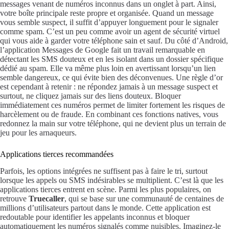
messages venant de numéros inconnus dans un onglet à part. Ainsi,
votre boîte principale reste propre et organisée. Quand un message
vous semble suspect, il suffit d’appuyer longuement pour le signaler
comme spam. C’est un peu comme avoir un agent de sécurité virtuel
qui vous aide à garder votre téléphone sain et sauf. Du côté d’Android,
l’application Messages de Google fait un travail remarquable en
détectant les SMS douteux et en les isolant dans un dossier spécifique
dédié au spam. Elle va même plus loin en avertissant lorsqu’un lien
semble dangereux, ce qui évite bien des déconvenues. Une règle d’or
est cependant à retenir : ne répondez jamais à un message suspect et
surtout, ne cliquez jamais sur des liens douteux. Bloquer
immédiatement ces numéros permet de limiter fortement les risques de
harcèlement ou de fraude. En combinant ces fonctions natives, vous
redonnez la main sur votre téléphone, qui ne devient plus un terrain de
jeu pour les arnaqueurs.
Applications tierces recommandées
Parfois, les options intégrées ne suffisent pas à faire le tri, surtout
lorsque les appels ou SMS indésirables se multiplient. C’est là que les
applications tierces entrent en scène. Parmi les plus populaires, on
retrouve
Truecaller
, qui se base sur une communauté de centaines de
millions d’utilisateurs partout dans le monde. Cette application est
redoutable pour identifier les appelants inconnus et bloquer
automatiquement les numéros signalés comme nuisibles. Imaginez-le