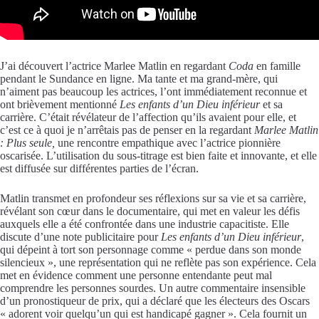
J’ai découvert l’actrice Marlee Matlin en regardant
Coda
en famille
pendant le Sundance en ligne. Ma tante et ma grand-mère, qui
n’aiment pas beaucoup les actrices, l’ont immédiatement reconnue et
ont brièvement mentionné
Les enfants d’un Dieu inférieur
et sa
carrière. C’était révélateur de l’affection qu’ils avaient pour elle, et
c’est ce à quoi je n’arrêtais pas de penser en la regardant
Marlee Matlin
: Plus seule,
une rencontre empathique avec l’actrice pionnière
oscarisée. L’utilisation du sous-titrage est bien faite et innovante, et elle
est diffusée sur différentes parties de l’écran.
Matlin transmet en profondeur ses réflexions sur sa vie et sa carrière,
révélant son cœur dans le documentaire, qui met en valeur les défis
auxquels elle a été confrontée dans une industrie capacitiste. Elle
discute d’une note publicitaire pour
Les enfants d’un Dieu inférieur
,
qui dépeint à tort son personnage comme « perdue dans son monde
silencieux », une représentation qui ne reflète pas son expérience. Cela
met en évidence comment une personne entendante peut mal
comprendre les personnes sourdes. Un autre commentaire insensible
d’un pronostiqueur de prix, qui a déclaré que les électeurs des Oscars
« adorent voir quelqu’un qui est handicapé gagner ». Cela fournit un