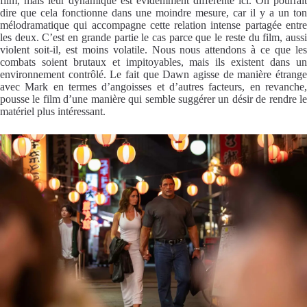
film, mais leur dynamique est évidemment différente ici. On pourrait
dire que cela fonctionne dans une moindre mesure, car il y a un ton
mélodramatique qui accompagne cette relation intense partagée entre
les deux. C’est en grande partie le cas parce que le reste du film, aussi
violent soit-il, est moins volatile. Nous nous attendons à ce que les
combats soient brutaux et impitoyables, mais ils existent dans un
environnement contrôlé. Le fait que Dawn agisse de manière étrange
avec Mark en termes d’angoisses et d’autres facteurs, en revanche,
pousse le film d’une manière qui semble suggérer un désir de rendre le
matériel plus intéressant.