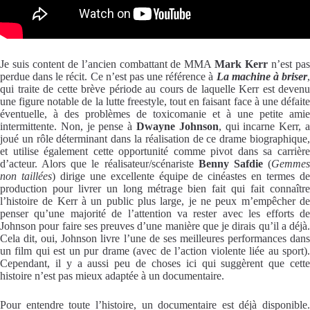
Je suis content de l’ancien combattant de MMA
Mark Kerr
n’est pa
perdue dans le récit. Ce n’est pas une référence à
La machine à briser
qui traite de cette brève période au cours de laquelle Kerr est devenu
une figure notable de la lutte freestyle, tout en faisant face à une défaite
éventuelle, à des problèmes de toxicomanie et à une petite amie
intermittente. Non, je pense à
Dwayne Johnson
, qui incarne Kerr, 
joué un rôle déterminant dans la réalisation de ce drame biographique,
et utilise également cette opportunité comme pivot dans sa carrière
d’acteur. Alors que le réalisateur/scénariste
Benny Safdie
(
Gemme
non taillées
) dirige une excellente équipe de cinéastes en termes d
production pour livrer un long métrage bien fait qui fait connaître
l’histoire de Kerr à un public plus large, je ne peux m’empêcher de
penser qu’une majorité de l’attention va rester avec les efforts de
Johnson pour faire ses preuves d’une manière que je dirais qu’il a déjà.
Cela dit, oui, Johnson livre l’une de ses meilleures performances dans
un film qui est un pur drame (avec de l’action violente liée au sport).
Cependant, il y a aussi peu de choses ici qui suggèrent que cette
histoire n’est pas mieux adaptée à un documentaire.
Pour entendre toute l’histoire, un documentaire est déjà disponible.