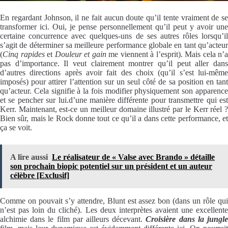
En regardant Johnson, il ne fait aucun doute qu’il tente vraiment de se
transformer ici. Oui, je pense personnellement qu’il peut y avoir une
certaine concurrence avec quelques-uns de ses autres rôles lorsqu’il
s’agit de déterminer sa meilleure performance globale en tant qu’acteur
(
Cinq rapides
et
Douleur et gain
me viennent à l’esprit). Mais cela n’a
pas d’importance. Il veut clairement montrer qu’il peut aller dans
d’autres directions après avoir fait des choix (qu’il s’est lui-même
imposés) pour attirer l’attention sur un seul côté de sa position en tant
qu’acteur. Cela signifie à la fois modifier physiquement son apparence
et se pencher sur lui.d’une manière différente pour transmettre qui est
Kerr. Maintenant, est-ce un meilleur domaine illustré par le Kerr réel ?
Bien sûr, mais le Rock donne tout ce qu’il a dans cette performance, et
ça se voit.
A lire aussi
Le réalisateur de « Valse avec Brando » détaille
son prochain biopic potentiel sur un président et un auteur
célèbre [Exclusif]
Comme on pouvait s’y attendre, Blunt est assez bon (dans un rôle qui
n’est pas loin du cliché). Les deux interprètes avaient une excellente
alchimie dans le film par ailleurs décevant.
Croisière dans la jungl