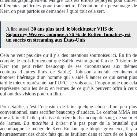
cinématographiquement. Malgré tous les efforts déployés pour utiliser
différentes pellicules pour transmettre l’évolution du personnage de
Kerr, on peut parfois se demander à quoi tout cela sert.
A lire aussi
30 ans plus tard, le blockbuster VHS de
Sigourney Weaver, composé à 76 % de Rotten Tomatoes, est
un succès en streaming aux États-Unis
Cela ne veut pas dire qu’il y a des intentions sournoises ici. En fin de
compte, je crois fermement que Safide est un grand fan de l’histoire de
Kerr (on peut relier beaucoup de ses circonstances aux thèmes
centraux d’autres films de Safdie). Johnson aimerait certainement
honorer l’héritage d’un homme qui a aidé à lancer ce qui serait plus
tard le mieux représenté par l’UFC. Je vois aussi l’opportunité que cela
représente pour les deux en termes de ce qu’ils peuvent offrir à ceux
qui ont des visions pour un film.
Pour Safdie, c’est l’occasion de faire quelque chose d’un peu plus
conventionnel, sans sacrifier beaucoup d’audace. Le combat MMA est
une affaire difficile qui laisse derrière lui beaucoup de sang, de sueur et
de larmes.
La machine à briser
n’a pas peur de la brutalité qu
accompagne le métier de Kerr. En tant que biopic graveleux, il y a
heureusement des choix faits qui se faufilent dans et hors de ce à quoi