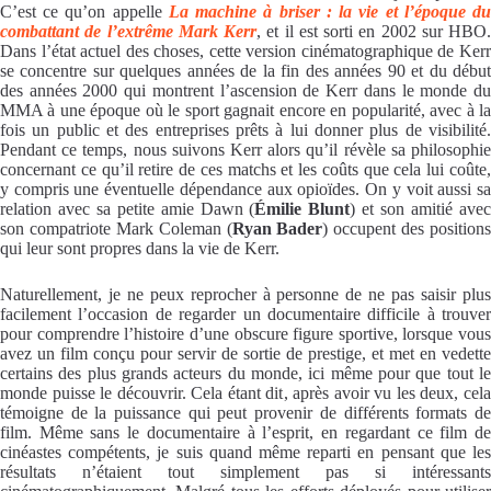
C’est ce qu’on appelle
La machine à briser : la vie et l’époque d
combattant de l’extrême Mark Kerr
, et il est sorti en 2002 sur HBO.
Dans l’état actuel des choses, cette version cinématographique de Kerr
se concentre sur quelques années de la fin des années 90 et du début
des années 2000 qui montrent l’ascension de Kerr dans le monde du
MMA à une époque où le sport gagnait encore en popularité, avec à la
fois un public et des entreprises prêts à lui donner plus de visibilité.
Pendant ce temps, nous suivons Kerr alors qu’il révèle sa philosophie
concernant ce qu’il retire de ces matchs et les coûts que cela lui coûte,
y compris une éventuelle dépendance aux opioïdes. On y voit aussi sa
relation avec sa petite amie Dawn (
Émilie Blunt
) et son amitié ave
son compatriote Mark Coleman (
Ryan Bader
) occupent des positions
qui leur sont propres dans la vie de Kerr.
Naturellement, je ne peux reprocher à personne de ne pas saisir plus
facilement l’occasion de regarder un documentaire difficile à trouver
pour comprendre l’histoire d’une obscure figure sportive, lorsque vous
avez un film conçu pour servir de sortie de prestige, et met en vedette
certains des plus grands acteurs du monde, ici même pour que tout le
monde puisse le découvrir. Cela étant dit, après avoir vu les deux, cela
témoigne de la puissance qui peut provenir de différents formats de
film. Même sans le documentaire à l’esprit, en regardant ce film de
cinéastes compétents, je suis quand même reparti en pensant que les
résultats n’étaient tout simplement pas si intéressants