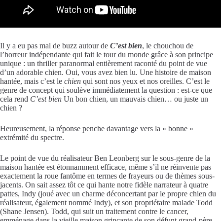
Il y a eu pas mal de buzz autour de
C’est bien
, le chouchou de
l’horreur indépendante qui fait le tour du monde grâce à son principe
unique : un thriller paranormal entièrement raconté du point de vue
d’un adorable chien. Oui, vous avez bien lu. Une histoire de maison
hantée, mais c’est le
chien
qui sont nos yeux et nos oreilles. C’est le
genre de concept qui soulève immédiatement la question : est-ce que
cela rend
C’est bien
Un bon chien, un mauvais chien… ou juste un
chien ?
Heureusement, la réponse penche davantage vers la « bonne »
extrémité du spectre.
Le point de vue du réalisateur Ben Leonberg sur le sous-genre de la
maison hantée est étonnamment efficace, même s’il ne réinvente pas
exactement la roue fantôme en termes de frayeurs ou de thèmes sous-
jacents. On sait assez tôt ce qui hante notre fidèle narrateur à quatre
pattes, Indy (joué avec un charme déconcertant par le propre chien du
réalisateur, également nommé Indy), et son propriétaire malade Todd
(Shane Jensen). Todd, qui suit un traitement contre le cancer,
emménage dans la vieille maison grinçante de son défunt grand-père