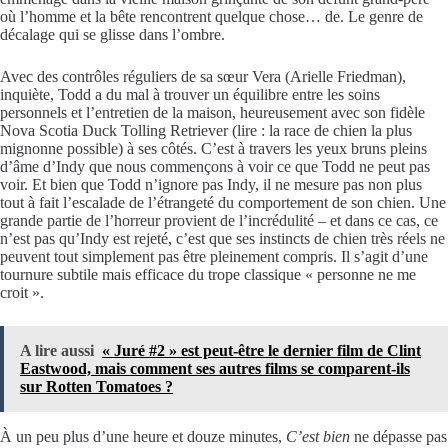
où l’homme et la bête rencontrent quelque chose… de. Le genre de
décalage qui se glisse dans l’ombre.
Avec des contrôles réguliers de sa sœur Vera (Arielle Friedman),
inquiète, Todd a du mal à trouver un équilibre entre les soins
personnels et l’entretien de la maison, heureusement avec son fidèle
Nova Scotia Duck Tolling Retriever (lire : la race de chien la plus
mignonne possible) à ses côtés. C’est à travers les yeux bruns pleins
d’âme d’Indy que nous commençons à voir ce que Todd ne peut pas
voir. Et bien que Todd n’ignore pas Indy, il ne mesure pas non plus
tout à fait l’escalade de l’étrangeté du comportement de son chien. Une
grande partie de l’horreur provient de l’incrédulité – et dans ce cas, ce
n’est pas qu’Indy est rejeté, c’est que ses instincts de chien très réels ne
peuvent tout simplement pas être pleinement compris. Il s’agit d’une
tournure subtile mais efficace du trope classique « personne ne me
croit ».
A lire aussi
« Juré #2 » est peut-être le dernier film de Clint
Eastwood, mais comment ses autres films se comparent-ils
sur Rotten Tomatoes ?
À un peu plus d’une heure et douze minutes,
C’est bien
ne dépasse pas