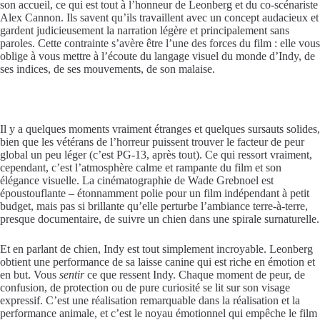
son accueil, ce qui est tout à l’honneur de Leonberg et du co-scénariste
Alex Cannon. Ils savent qu’ils travaillent avec un concept audacieux et
gardent judicieusement la narration légère et principalement sans
paroles. Cette contrainte s’avère être l’une des forces du film : elle vous
oblige à vous mettre à l’écoute du langage visuel du monde d’Indy, de
ses indices, de ses mouvements, de son malaise.
Il y a quelques moments vraiment étranges et quelques sursauts solides,
bien que les vétérans de l’horreur puissent trouver le facteur de peur
global un peu léger (c’est PG-13, après tout). Ce qui ressort vraiment,
cependant, c’est l’atmosphère calme et rampante du film et son
élégance visuelle. La cinématographie de Wade Grebnoel est
époustouflante – étonnamment polie pour un film indépendant à petit
budget, mais pas si brillante qu’elle perturbe l’ambiance terre-à-terre,
presque documentaire, de suivre un chien dans une spirale surnaturelle.
Et en parlant de chien, Indy est tout simplement incroyable. Leonberg
obtient une performance de sa laisse canine qui est riche en émotion et
en but. Vous
sentir
ce que ressent Indy. Chaque moment de peur, de
confusion, de protection ou de pure curiosité se lit sur son visage
expressif. C’est une réalisation remarquable dans la réalisation et la
performance animale, et c’est le noyau émotionnel qui empêche le film