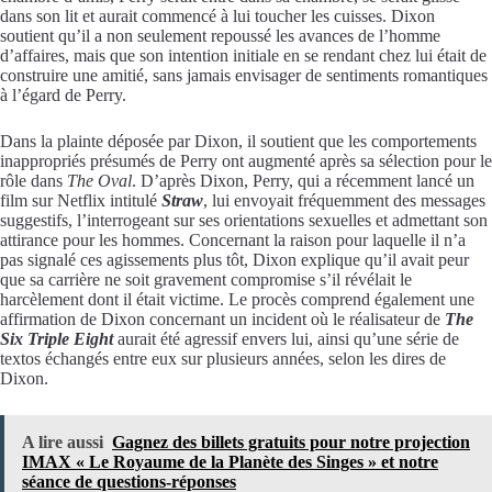
dans son lit et aurait commencé à lui toucher les cuisses. Dixon
soutient qu’il a non seulement repoussé les avances de l’homme
d’affaires, mais que son intention initiale en se rendant chez lui était de
construire une amitié, sans jamais envisager de sentiments romantiques
à l’égard de Perry.
Dans la plainte déposée par Dixon, il soutient que les comportements
inappropriés présumés de Perry ont augmenté après sa sélection pour le
rôle dans
The Oval
. D’après Dixon, Perry, qui a récemment lancé un
film sur Netflix intitulé
Straw
, lui envoyait fréquemment des messages
suggestifs, l’interrogeant sur ses orientations sexuelles et admettant son
attirance pour les hommes. Concernant la raison pour laquelle il n’a
pas signalé ces agissements plus tôt, Dixon explique qu’il avait peur
que sa carrière ne soit gravement compromise s’il révélait le
harcèlement dont il était victime. Le procès comprend également une
affirmation de Dixon concernant un incident où le réalisateur de
The
Six Triple Eight
aurait été agressif envers lui, ainsi qu’une série de
textos échangés entre eux sur plusieurs années, selon les dires de
Dixon.
A lire aussi
Gagnez des billets gratuits pour notre projection
IMAX « Le Royaume de la Planète des Singes » et notre
séance de questions-réponses