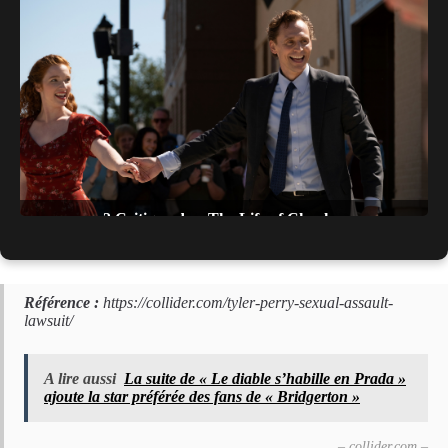
? Critique de « The Life of Chuck »
Référence :
https://collider.com/tyler-perry-sexual-assault-
lawsuit/
A lire aussi
La suite de « Le diable s’habille en Prada »
ajoute la star préférée des fans de « Bridgerton »
– collider.com –