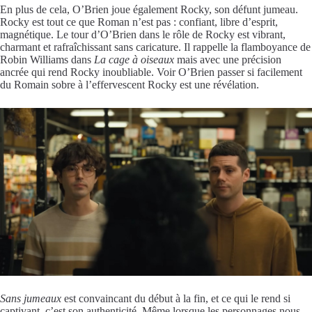
En plus de cela, O’Brien joue également Rocky, son défunt jumeau.
Rocky est tout ce que Roman n’est pas : confiant, libre d’esprit,
magnétique. Le tour d’O’Brien dans le rôle de Rocky est vibrant,
charmant et rafraîchissant sans caricature. Il rappelle la flamboyance de
Robin Williams dans
La cage à oiseaux
mais avec une précision
ancrée qui rend Rocky inoubliable. Voir O’Brien passer si facilement
du Romain sobre à l’effervescent Rocky est une révélation.
Sans jumeaux
est convaincant du début à la fin, et ce qui le rend si
captivant, c’est son authenticité. Même lorsque les personnages nous