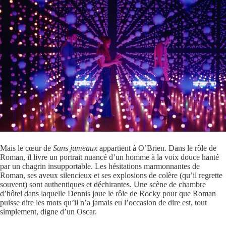
Mais le cœur de
Sans jumeaux
appartient à O’Brien. Dans le rôle de
Roman, il livre un portrait nuancé d’un homme à la voix douce hanté
par un chagrin insupportable. Les hésitations marmonnantes de
Roman, ses aveux silencieux et ses explosions de colère (qu’il regrette
souvent) sont authentiques et déchirantes. Une scène de chambre
d’hôtel dans laquelle Dennis joue le rôle de Rocky pour que Roman
puisse dire les mots qu’il n’a jamais eu l’occasion de dire est, tout
simplement, digne d’un Oscar.