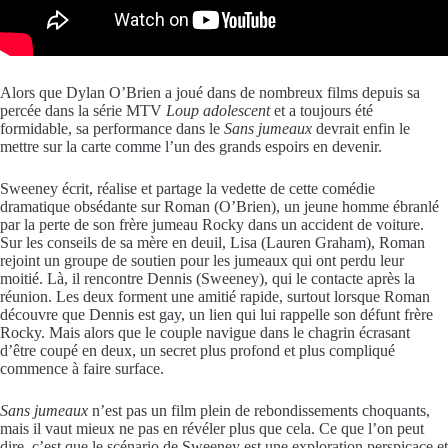
Alors que Dylan O’Brien a joué dans de nombreux films depuis sa
percée dans la série MTV
Loup adolescent
et a toujours été
formidable, sa performance dans le
Sans jumeaux
devrait enfin le
mettre sur la carte comme l’un des grands espoirs en devenir.
Sweeney écrit, réalise et partage la vedette de cette comédie
dramatique obsédante sur Roman (O’Brien), un jeune homme ébranlé
par la perte de son frère jumeau Rocky dans un accident de voiture.
Sur les conseils de sa mère en deuil, Lisa (Lauren Graham), Roman
rejoint un groupe de soutien pour les jumeaux qui ont perdu leur
moitié. Là, il rencontre Dennis (Sweeney), qui le contacte après la
réunion. Les deux forment une amitié rapide, surtout lorsque Roman
découvre que Dennis est gay, un lien qui lui rappelle son défunt frère
Rocky. Mais alors que le couple navigue dans le chagrin écrasant
d’être coupé en deux, un secret plus profond et plus compliqué
commence à faire surface.
Sans jumeaux
n’est pas un film plein de rebondissements choquants,
mais il vaut mieux ne pas en révéler plus que cela. Ce que l’on peut
dire, c’est que le scénario de Sweeney est une exploration perspicace et