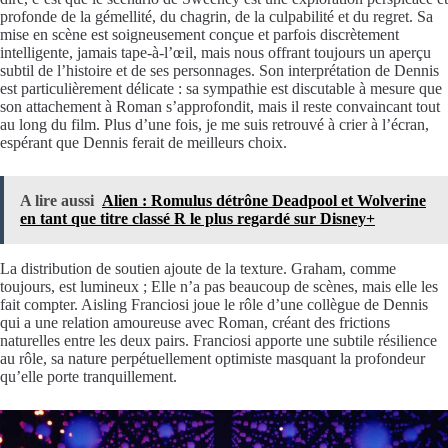
profonde de la gémellité, du chagrin, de la culpabilité et du regret. Sa
mise en scène est soigneusement conçue et parfois discrètement
intelligente, jamais tape-à-l’œil, mais nous offrant toujours un aperçu
subtil de l’histoire et de ses personnages. Son interprétation de Dennis
est particulièrement délicate : sa sympathie est discutable à mesure que
son attachement à Roman s’approfondit, mais il reste convaincant tout
au long du film. Plus d’une fois, je me suis retrouvé à crier à l’écran,
espérant que Dennis ferait de meilleurs choix.
A lire aussi
Alien : Romulus détrône Deadpool et Wolverine
en tant que titre classé R le plus regardé sur Disney+
La distribution de soutien ajoute de la texture. Graham, comme
toujours, est lumineux ; Elle n’a pas beaucoup de scènes, mais elle les
fait compter. Aisling Franciosi joue le rôle d’une collègue de Dennis
qui a une relation amoureuse avec Roman, créant des frictions
naturelles entre les deux pairs. Franciosi apporte une subtile résilience
au rôle, sa nature perpétuellement optimiste masquant la profondeur
qu’elle porte tranquillement.