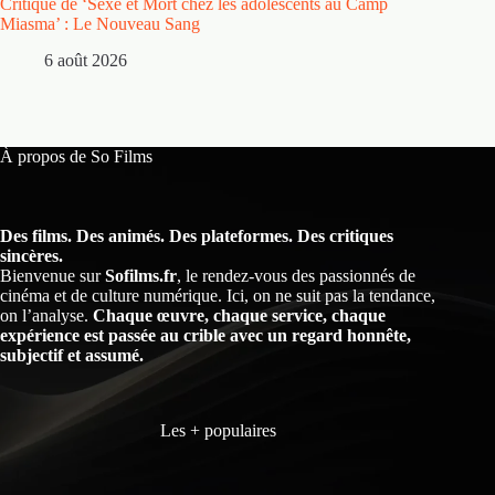
Critique de ‘Sexe et Mort chez les adolescents au Camp
Critique
Miasma’ : Le Nouveau Sang
5 
6 août 2026
À propos de So Films
Des films. Des animés. Des plateformes. Des critiques
sincères.
Bienvenue sur
Sofilms.fr
, le rendez-vous des passionnés de
cinéma et de culture numérique. Ici, on ne suit pas la tendance,
on l’analyse.
Chaque œuvre, chaque service, chaque
expérience est passée au crible avec un regard honnête,
subjectif et assumé.
Les + populaires