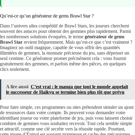
Qu’est-ce qu’un générateur de gems Brawl Star ?
Dans l’univers ultra compétitif de Brawl Stars, les joueurs cherchent
souvent des astuces pour obtenir des gemmes plus rapidement. Parmi
les nombreuses solutions évoquées, le terme
générateur de gems
Brawl Star
revient fréquemment. Mais qu’est-ce que c’est vraiment ?
Imaginez un outil magique, capable de vous offrir des quantités
illimitées de gemmes, la monnaie précieuse du jeu, sans dépenser un
seul centime. Ce générateur promet précisément cela : vous fournir
gratuitement des gemmes, et parfois même des pièces, en quelques
clics seulement.
A lire aussi
C’est vrai : le manga que tout le monde appelait
le successeur de Haikyu se termine bien plus tôt que prévu
Pour faire simple, ces programmes ou sites prétendent simuler un ajout
de ressources dans votre compte. Ils peuvent vous demander votre
identifiant joueur ou votre plateforme de jeu, puis vous laissent choisir
combien de gemmes vous souhaitez recevoir. Tout cela semble simple
et attractif, comme une clé secrète vers la réussite rapide. Pourtant,
cette image d’Épinal est souvent trompeuse et cache des mécanismes