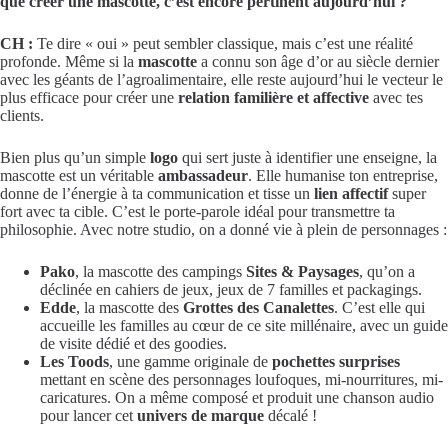
que créer une mascotte, c’est encore pertinent aujourd’hui ?
CH :
Te dire « oui » peut sembler classique, mais c’est une réalité
profonde. Même si la
mascotte
a connu son âge d’or au siècle dernier
avec les géants de l’agroalimentaire, elle reste aujourd’hui le vecteur le
plus efficace pour créer une
relation familière et affective
avec tes
clients.
Bien plus qu’un simple
logo
qui sert juste à identifier une enseigne, la
mascotte est un véritable
ambassadeur
. Elle humanise ton entreprise,
donne de l’énergie à ta communication et tisse un
lien affectif
super
fort avec ta cible. C’est le porte-parole idéal pour transmettre ta
philosophie. Avec notre studio, on a donné vie à plein de personnages :
Pako
, la mascotte des campings
Sites & Paysages
, qu’on a
déclinée en cahiers de jeux, jeux de 7 familles et packagings.
Edde
, la mascotte des
Grottes des Canalettes
. C’est elle qui
accueille les familles au cœur de ce site millénaire, avec un guide
de visite dédié et des goodies.
Les Toods
, une gamme originale de
pochettes surprises
mettant en scène des personnages loufoques, mi-nourritures, mi-
caricatures. On a même composé et produit une chanson audio
pour lancer cet
univers de marque
décalé !