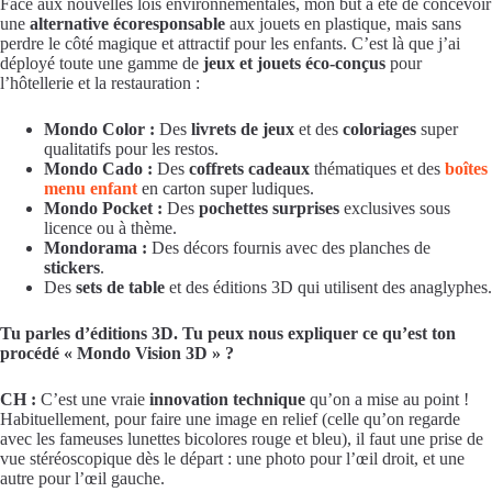
Face aux nouvelles lois environnementales, mon but a été de concevoir
une
alternative écoresponsable
aux jouets en plastique, mais sans
perdre le côté magique et attractif pour les enfants. C’est là que j’ai
déployé toute une gamme de
jeux et jouets éco-conçus
pour
l’hôtellerie et la restauration :
Mondo Color :
Des
livrets de jeux
et des
coloriages
super
qualitatifs pour les restos.
Mondo Cado :
Des
coffrets cadeaux
thématiques et des
boîtes
menu enfant
en carton super ludiques.
Mondo Pocket :
Des
pochettes surprises
exclusives sous
licence ou à thème.
Mondorama :
Des décors fournis avec des planches de
stickers
.
Des
sets de table
et des éditions 3D qui utilisent des anaglyphes.
Tu parles d’éditions 3D. Tu peux nous expliquer ce qu’est ton
procédé « Mondo Vision 3D » ?
CH :
C’est une vraie
innovation technique
qu’on a mise au point !
Habituellement, pour faire une image en relief (celle qu’on regarde
avec les fameuses lunettes bicolores rouge et bleu), il faut une prise de
vue stéréoscopique dès le départ : une photo pour l’œil droit, et une
autre pour l’œil gauche.