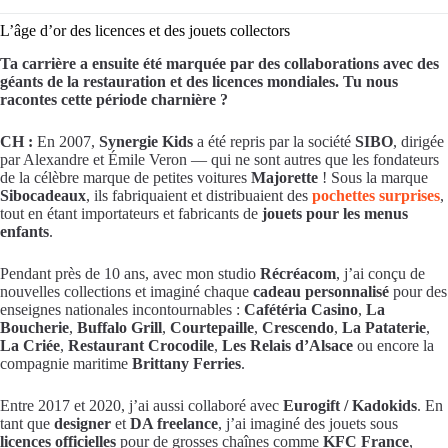
L’âge d’or des licences et des jouets collectors
Ta carrière a ensuite été marquée par des collaborations avec des
géants de la restauration et des licences mondiales. Tu nous
racontes cette période charnière ?
CH :
En 2007,
Synergie Kids
a été repris par la société
SIBO
, dirigée
par Alexandre et Émile Veron — qui ne sont autres que les fondateurs
de la célèbre marque de petites voitures
Majorette
! Sous la marque
Sibocadeaux
, ils fabriquaient et distribuaient des
pochettes surprises
,
tout en étant importateurs et fabricants de
jouets pour les menus
enfants
.
Pendant près de 10 ans, avec mon studio
Récréacom
, j’ai conçu de
nouvelles collections et imaginé chaque
cadeau personnalisé
pour des
enseignes nationales incontournables :
Cafétéria Casino
,
La
Boucherie
,
Buffalo Grill
,
Courtepaille
,
Crescendo
,
La Pataterie
,
La Criée
,
Restaurant Crocodile
,
Les Relais d’Alsace
ou encore la
compagnie maritime
Brittany Ferries
.
Entre 2017 et 2020, j’ai aussi collaboré avec
Eurogift / Kadokids
. En
tant que
designer
et
DA freelance
, j’ai imaginé des jouets sous
licences officielles
pour de grosses chaînes comme
KFC France
,