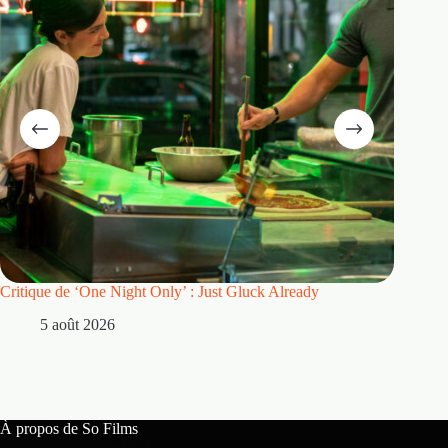
Critique de ‘One Night Only’ : Just Gluck Already
Mentions
avant mê
5 août 2026
30
À propos de So Films