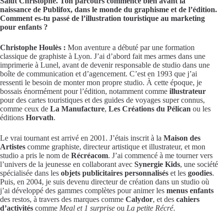
Salut Christophe. Ton parcours commence bien avant la
naissance de Publifox, dans le monde du graphisme et de l’édition.
Comment es-tu passé de l’illustration touristique au marketing
pour enfants ?
Christophe Houlès :
Mon aventure a débuté par une formation
classique de graphiste à Lyon. J’ai d’abord fait mes armes dans une
imprimerie à Lunel, avant de devenir responsable de studio dans une
boîte de communication et d’agencement. C’est en 1993 que j’ai
ressenti le besoin de monter mon propre studio. À cette époque, je
bossais énormément pour l’édition, notamment comme
illustrateur
pour des cartes touristiques et des guides de voyages super connus,
comme ceux de
La Manufacture
,
Les Créations du Pélican
ou les
éditions
Horvath
.
Le vrai tournant est arrivé en 2001. J’étais inscrit à la
Maison des
Artistes
comme graphiste, directeur artistique et illustrateur, et mon
studio a pris le nom de
Récréacom
. J’ai commencé à me tourner vers
l’univers de la jeunesse en collaborant avec
Synergie Kids
, une société
spécialisée dans les
objets publicitaires personnalisés
et les
goodies
.
Puis, en 2004, je suis devenu directeur de création dans un studio où
j’ai développé des gammes complètes pour animer les
menus enfants
des restos, à travers des marques comme
Calydor
, et des
cahiers
d’activités
comme
Meal et 1 surprise
ou
La petite Récré
.