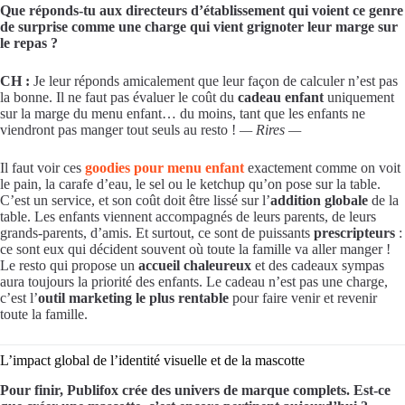
Que réponds-tu aux directeurs d’établissement qui voient ce genre
de surprise comme une charge qui vient grignoter leur marge sur
le repas ?
CH :
Je leur réponds amicalement que leur façon de calculer n’est pas
la bonne. Il ne faut pas évaluer le coût du
cadeau enfant
uniquement
sur la marge du menu enfant… du moins, tant que les enfants ne
viendront pas manger tout seuls au resto !
— Rires —
Il faut voir ces
goodies pour menu enfant
exactement comme on voit
le pain, la carafe d’eau, le sel ou le ketchup qu’on pose sur la table.
C’est un service, et son coût doit être lissé sur l’
addition globale
de la
table. Les enfants viennent accompagnés de leurs parents, de leurs
grands-parents, d’amis. Et surtout, ce sont de puissants
prescripteurs
:
ce sont eux qui décident souvent où toute la famille va aller manger !
Le resto qui propose un
accueil chaleureux
et des cadeaux sympas
aura toujours la priorité des enfants. Le cadeau n’est pas une charge,
c’est l’
outil marketing le plus rentable
pour faire venir et revenir
toute la famille.
L’impact global de l’identité visuelle et de la mascotte
Pour finir, Publifox crée des univers de marque complets. Est-ce