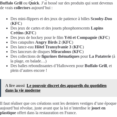
Buffalo Grill
ou
Quick
. J’ai bossé sur des produits qui sont devenus
de vrais
collectors
aujourd’hui :
Des mini-flippers et des jeux de patience à billes
Scooby-Doo
(
KFC
)
Des jeux de cartes et des jouets phosphorescents
Lapins
Crétins
(
KFC
)
Des jeux de hockey pour le film
Yéti et Compagnie
(
KFC
)
Des catapultes
Angry Birds 2
(
KFC
)
Des lance-eau
Hôtel Transylvanie 3
(
KFC
)
Des lanceurs de disques
Miraculous
(
KFC
)
Des collections de
figurines thématiques
pour
La Pataterie
(à
la plage, en balade…)
Des balles rebondissantes d’Halloween pour
Buffalo Grill
, et
plein d’autres encore !
A lire aussi
Le pouvoir discret des appareils du quotidien
dans la vie moderne
Il faut réaliser que ces créations sont les derniers vestiges d’une époque
aujourd’hui révolue, juste avant que la loi n’interdise le
jouet en
plastique
offert dans la restauration en France.