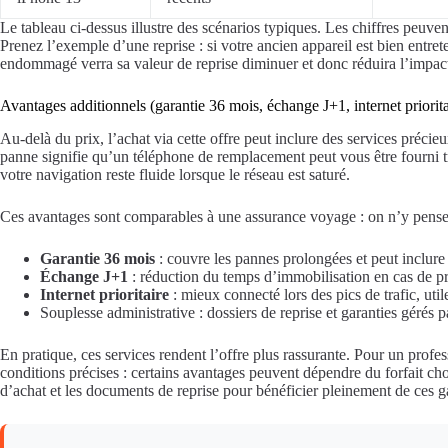
Le tableau ci-dessus illustre des scénarios typiques. Les chiffres peuven
Prenez l’exemple d’une reprise : si votre ancien appareil est bien entre
endommagé verra sa valeur de reprise diminuer et donc réduira l’impact f
Avantages additionnels (garantie 36 mois, échange J+1, internet priorita
Au-delà du prix, l’achat via cette offre peut inclure des services précie
panne signifie qu’un téléphone de remplacement peut vous être fourni trè
votre navigation reste fluide lorsque le réseau est saturé.
Ces avantages sont comparables à une assurance voyage : on n’y pense pa
Garantie 36 mois
: couvre les pannes prolongées et peut inclure 
Échange J+1
: réduction du temps d’immobilisation en cas de p
Internet prioritaire
: mieux connecté lors des pics de trafic, ut
Souplesse administrative : dossiers de reprise et garanties gérés p
En pratique, ces services rendent l’offre plus rassurante. Pour un profes
conditions précises : certains avantages peuvent dépendre du forfait cho
d’achat et les documents de reprise pour bénéficier pleinement de ces g