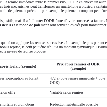
: la remise immédiate retire le premier kilo, l’ODR en enlève un autre e
es trois mécanismes peut transformer un smartphone à plusieurs centain
un mode de paiement précis — par exemple le paiement comptant peut êtr
ositifs, mais il a failli rater l’ODR faute d’avoir conservé sa facture. M
s délais et le mode de paiement
sont souvent les clés pour transformer 
s quand on applique les remises successives. L’exemple le plus parlant es
 bonus reprise, le coût peut être réduit à un montant symbolique. D’aut
et le niveau de reprise proposé.
Prix après remises et ODR
après forfait (exemple)
(exemple)
rès souscription au forfait
472 € (50 € remise immédiate + 80 €
ODR)
selon offre
Variable selon remises
a forfaits et promotions
Réduction substantielle possible