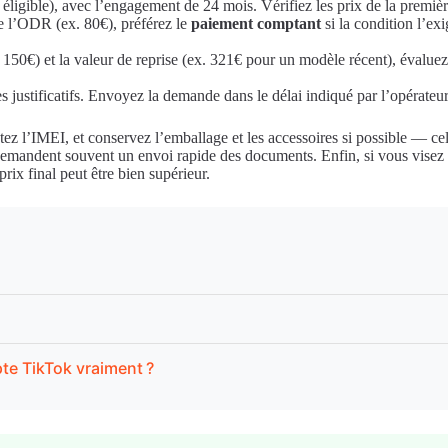
e éligible), avec l’engagement de 24 mois. Vérifiez les prix de la premiè
de l’ODR (ex. 80€), préférez le
paiement comptant
si la condition l’ex
150€) et la valeur de reprise (ex. 321€ pour un modèle récent), évaluez l
es justificatifs. Envoyez la demande dans le délai indiqué par l’opérateur.
ez l’IMEI, et conservez l’emballage et les accessoires si possible — cela
e demandent souvent un envoi rapide des documents. Enfin, si vous visez
rix final peut être bien supérieur.
te TikTok vraiment ?