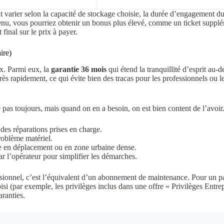
t varier selon la capacité de stockage choisie, la durée d’engagement du f
tenu, vous pourriez obtenir un bonus plus élevé, comme un ticket suppléme
inal sur le prix à payer.
ire)
ux. Parmi eux, la
garantie 36 mois
qui étend la tranquillité d’esprit au-de
s rapidement, ce qui évite bien des tracas pour les professionnels ou le
s toujours, mais quand on en a besoin, on est bien content de l’avoir. V
des réparations prises en charge.
roblème matériel.
ile en déplacement ou en zone urbaine dense.
ar l’opérateur pour simplifier les démarches.
sionnel, c’est l’équivalent d’un abonnement de maintenance. Pour un parti
isi (par exemple, les privilèges inclus dans une offre « Privilèges Entr
aranties.