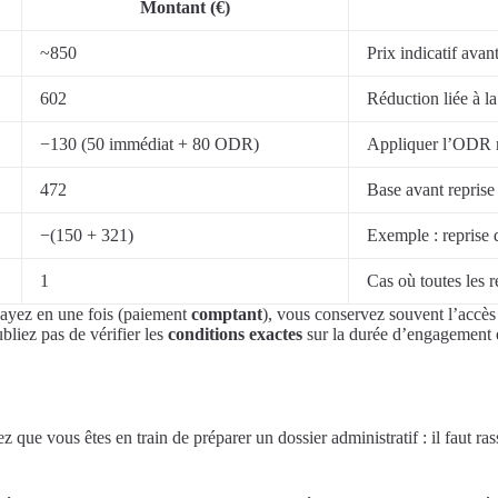
Montant (€)
~850
Prix indicatif avan
602
Réduction liée à la
−130 (50 immédiat + 80 ODR)
Appliquer l’ODR né
472
Base avant reprise 
−(150 + 321)
Exemple : reprise 
1
Cas où toutes les 
 payez en une fois (paiement
comptant
), vous conservez souvent l’accès
liez pas de vérifier les
conditions exactes
sur la durée d’engagement et
ue vous êtes en train de préparer un dossier administratif : il faut rasse