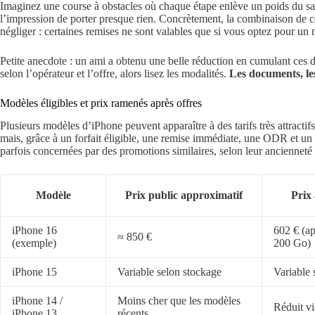
Imaginez une course à obstacles où chaque étape enlève un poids du sac 
l’impression de porter presque rien. Concrètement, la combinaison de c
négliger : certaines remises ne sont valables que si vous optez pour 
Petite anecdote : un ami a obtenu une belle réduction en cumulant ces disp
selon l’opérateur et l’offre, alors lisez les modalités.
Les documents, le
Modèles éligibles et prix ramenés après offres
Plusieurs modèles d’iPhone peuvent apparaître à des tarifs très attractif
mais, grâce à un forfait éligible, une remise immédiate, une ODR et un
parfois concernées par des promotions similaires, selon leur ancienneté 
Modèle
Prix public approximatif
Prix 
iPhone 16
602 € (ap
≈ 850 €
(exemple)
200 Go)
iPhone 15
Variable selon stockage
Variable 
iPhone 14 /
Moins cher que les modèles
Réduit vi
iPhone 13
récents