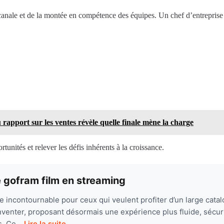
nale et de la montée en compétence des équipes. Un chef d’entreprise ne
pport sur les ventes révèle quelle finale mène la charge
unités et relever les défis inhérents à la croissance.
 gofram film en streaming
 incontournable pour ceux qui veulent profiter d’un large catalog
inventer, proposant désormais une expérience plus fluide, sécu
. Ce...
Lire la suite