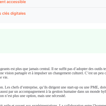
ment accessible
clés digitales
irigeants est plus que jamais central. Il ne suffit pas d’adopter des outil
’une vision partagée et à impulser un changement culturel. C’est un pe
e vie.
on. Les chefs d’entreprise, qu’ils dirigent une start-up ou une PME, do
ais aussi par un accompagnement à la gestion humaine dans un monde hyb
tion n’est plus une option, mais une nécessité.
rit agile et ouvert aux expérimentations. La collaboration entre l’homm