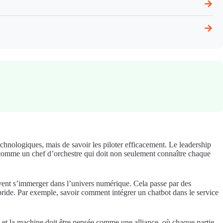
→
→
s technologiques, mais de savoir les piloter efficacement. Le leadership
u comme un chef d’orchestre qui doit non seulement connaître chaque
ivent s’immerger dans l’univers numérique. Cela passe par des
ride. Par exemple, savoir comment intégrer un chatbot dans le service
e et la machine doit être pensée comme une alliance, où chaque partie