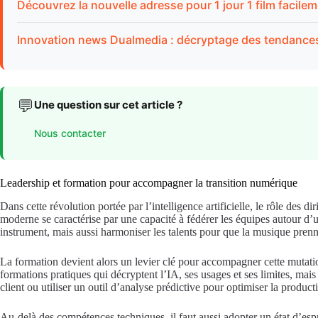
Découvrez la nouvelle adresse pour 1 jour 1 film facile
Innovation news Dualmedia : décryptage des tendances 
💬
Une question sur cet article ?
Nous contacter
Leadership et formation pour accompagner la transition numérique
Dans cette révolution portée par l’intelligence artificielle, le rôle des d
moderne se caractérise par une capacité à fédérer les équipes autour d
instrument, mais aussi harmoniser les talents pour que la musique prenn
La formation devient alors un levier clé pour accompagner cette mutati
formations pratiques qui décryptent l’IA, ses usages et ses limites, m
client ou utiliser un outil d’analyse prédictive pour optimiser la produc
Au-delà des compétences techniques, il faut aussi adopter un état d’esp