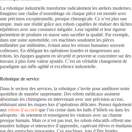
La robotique industrielle transforme radicalement les ateliers modernes.
Imaginez une chaîne d’assemblage où chaque pièce est montée avec
une précision exceptionnelle, presque chirurgicale. Ce n’est plus une
utopie, mais une réalité grâce aux robots capables de réaliser des tâches
répétitives avec une constance inégalée. Leur rapidité et leur rigueur
permettent de produire en masse sans sacrifier la qualité. Par exemple,
dans une usine automobile, ces machines soudoient les pièces
millimètre par millimètre, évitant ainsi les erreurs humaines souvent
coûteuses. En délégant les opérations lourdes et dangereuses aux
robots, les équipes gagnent en sécurité et peuvent se concentrer sur des
travaux à plus forte valeur ajoutée. C’est un véritable changement de
paradigme qui mêle agilité et excellence industrielle.
Robotique de service
Dans le secteur des services, la robotique s’invite pour améliorer notre
quotidien de manière surprenante. Des robots médicaux assistent
désormais les chirurgiens en intervenant avec une précision accrue,
réduisant ainsi les risques lors d’opérations délicates. Pensez également
aux
robots d’accueil
que l’on croise dans les halls d’hôtels ou dans les
aéroports : ils orientent et renseignent les visiteurs avec un charme
presque humain. Mais ce n’est pas tout, les robots éducatifs offrent une
manière ludique et interactive d’apprendre, captivant élèves et étudiants
par des approches innovantes. Ces machines, loin d’être froides,