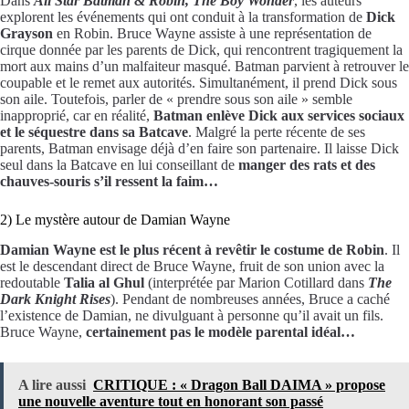
Dans
All Star Batman & Robin, The Boy Wonder
, les auteurs
explorent les événements qui ont conduit à la transformation de
Dick
Grayson
en Robin. Bruce Wayne assiste à une représentation de
cirque donnée par les parents de Dick, qui rencontrent tragiquement la
mort aux mains d’un malfaiteur masqué. Batman parvient à retrouver le
coupable et le remet aux autorités. Simultanément, il prend Dick sous
son aile. Toutefois, parler de « prendre sous son aile » semble
inapproprié, car en réalité,
Batman enlève Dick aux services sociaux
et le séquestre dans sa Batcave
. Malgré la perte récente de ses
parents, Batman envisage déjà d’en faire son partenaire. Il laisse Dick
seul dans la Batcave en lui conseillant de
manger des rats et des
chauves-souris s’il ressent la faim…
2) Le mystère autour de Damian Wayne
Damian Wayne est le plus récent à revêtir le costume de Robin
. Il
est le descendant direct de Bruce Wayne, fruit de son union avec la
redoutable
Talia al Ghul
(interprétée par Marion Cotillard dans
The
Dark Knight Rises
). Pendant de nombreuses années, Bruce a caché
l’existence de Damian, ne divulguant à personne qu’il avait un fils.
Bruce Wayne,
certainement pas le modèle parental idéal…
A lire aussi
CRITIQUE : « Dragon Ball DAIMA » propose
une nouvelle aventure tout en honorant son passé