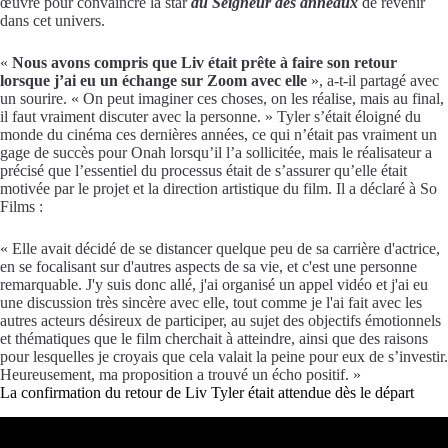
œuvré pour convaincre la star
du Seigneur des anneaux
de revenir
dans cet univers.
«
Nous avons compris que Liv était prête à faire son retour
lorsque j’ai eu un échange sur Zoom avec elle
», a-t-il partagé avec
un sourire. « On peut imaginer ces choses, on les réalise, mais au final,
il faut vraiment discuter avec la personne. » Tyler s’était éloigné du
monde du cinéma ces dernières années, ce qui n’était pas vraiment un
gage de succès pour Onah lorsqu’il l’a sollicitée, mais le réalisateur a
précisé que l’essentiel du processus était de s’assurer qu’elle était
motivée par le projet et la direction artistique du film. Il a déclaré à So
Films :
« Elle avait décidé de se distancer quelque peu de sa carrière d'actrice,
en se focalisant sur d'autres aspects de sa vie, et c'est une personne
remarquable. J'y suis donc allé, j'ai organisé un appel vidéo et j'ai eu
une discussion très sincère avec elle, tout comme je l'ai fait avec les
autres acteurs désireux de participer, au sujet des objectifs émotionnels
et thématiques que le film cherchait à atteindre, ainsi que des raisons
pour lesquelles je croyais que cela valait la peine pour eux de s’investir.
Heureusement, ma proposition a trouvé un écho positif. »
La confirmation du retour de Liv Tyler était attendue dès le départ