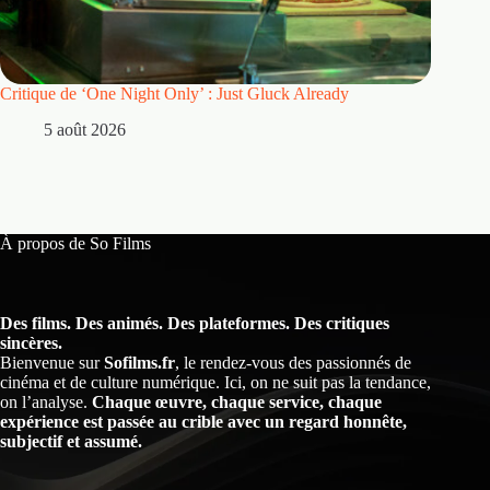
Critique de ‘One Night Only’ : Just Gluck Already
Mentions
avant mê
5 août 2026
30
À propos de So Films
Des films. Des animés. Des plateformes. Des critiques
sincères.
Bienvenue sur
Sofilms.fr
, le rendez-vous des passionnés de
cinéma et de culture numérique. Ici, on ne suit pas la tendance,
on l’analyse.
Chaque œuvre, chaque service, chaque
expérience est passée au crible avec un regard honnête,
subjectif et assumé.