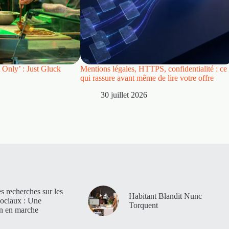
 Only’ : Just Gluck
Mentions légales, HTTPS, confidentialité : ce
qui rassure avant même de lire votre offre
30 juillet 2026
es recherches sur les
Habitant Blandit Nunc
sociaux : Une
Torquent
on en marche