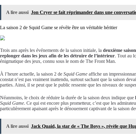
A lire aussi
Jon Cryer se fait réprimander dans une conversati
La saison 2 de Squid Game se révèle être un véritable héritier
Trois ans après les événements de la saison initiale, la
deuxième saiso
replonger dans les jeux afin de les détruire de l’intérieur
. Tout au l
énigmatique des jeux, connu sous le nom de The Front Man.
À l’heure actuelle, la saison 2 de
Squid Game
affiche un impressionna
constat n’est pas vraiment inattendu, surtout sachant que la saison dev
parties. Ainsi, il se peut que le public ressente que les niveaux de sus
Néanmoins, le choix de réduire la durée de la saison deux indique que
Squid Game
. Ce qui est encore plus prometteur, c’est que les admirate
particulièrement apaisant après le dénouement captivant de la saison de
A lire aussi
Jack Quaid, la star de « The Boys », révèle que Hu