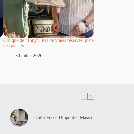
Critique de ‘Tony’ : Pas de vraies réserves, juste
Critique : « Spider
des plaisirs
dépasse d’une manièr
Way Home » pour dev
30 juillet 2026
par excellence
28 juillet 2026
Dolor Fusce Umperdiet Massa