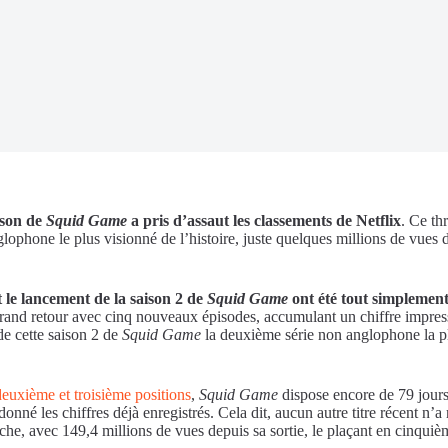
ison de
Squid Game
a pris d’assaut les classements de Netflix
. Ce th
hone le plus visionné de l’histoire, juste quelques millions de vues de
 le lancement de la saison 2 de
Squid Game
ont été tout simplement
on grand retour avec cinq nouveaux épisodes, accumulant un chiffre impre
 de cette saison 2 de
Squid Game
la deuxième série non anglophone la plu
deuxième et troisième positions
,
Squid Game
dispose encore de 79 jour
onné les chiffres déjà enregistrés. Cela dit, aucun autre titre récent n’a
he, avec 149,4 millions de vues depuis sa sortie, le plaçant en cinquième