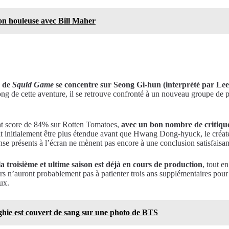
on houleuse avec Bill Maher
n de
Squid Game
se concentre sur Seong Gi-hun (interprété par Lee 
ong de cette aventure, il se retrouve confronté à un nouveau groupe de pa
nt score de 84% sur Rotten Tomatoes,
avec un bon nombre de critique
ait initialement être plus étendue avant que Hwang Dong-hyuck, le créate
pense présents à l’écran ne mènent pas encore à une conclusion satisfais
la troisième et ultime saison est déjà en cours de production
, tout e
urs n’auront probablement pas à patienter trois ans supplémentaires pou
ux.
ghie est couvert de sang sur une photo de BTS