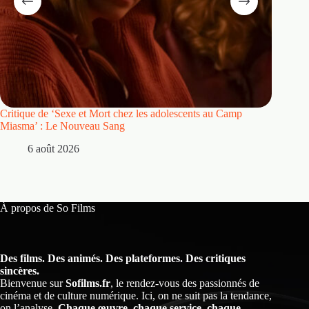
Critique de ‘Sexe et Mort chez les adolescents au Camp
Critique
Miasma’ : Le Nouveau Sang
5 
6 août 2026
À propos de So Films
Des films. Des animés. Des plateformes. Des critiques
sincères.
Bienvenue sur
Sofilms.fr
, le rendez-vous des passionnés de
cinéma et de culture numérique. Ici, on ne suit pas la tendance,
on l’analyse.
Chaque œuvre, chaque service, chaque