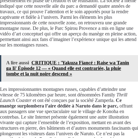
présentement en phase de création et de réalisation. La société a même
indiqué que cette nouvelle aile du parc a demandé quatre années de
travaux, ce qui prouve l’attention et le soin apportés pour la rendre
captivante et fidèle à l’univers. Parmi les éléments les plus
impressionnants de cette nouvelle zone, on retrouvera une grande
montagne russe. De plus, le Parc Spirou Provence a mis en ligne une
vidéo d’art conceptuel qui offre un aperçu du manège en pleine action,
permettant ainsi aux fans d’imaginer l’expérience unique qui les attend
sur les montagnes russes.
A lire aussi
CRITIQUE : 'Yakuza Fiancé : Raise wa Tanin
ga Ii' Épisode 12 — « Quand elle est contrariée, la pluie
tombe et la nuit noire descend »
Les impressionnantes montagnes russes, capables d’atteindre une
vitesse de 75 kilomètres par heure, sont dénommées Family
Thrill
Launch Coaster
et ont été conçues par la société Zamperla.
Ce
manège surplombera l’aire dédiée à Naruto dans le parc,
offrant
aux passagers une vue spectaculaire sur le village de Konoha en
contrebas. Le site Internet présente également une autre illustration
vivante qui capture l’ensemble de l’exposition, mettant en avant des
structures en pierre, des bâtiments et d’autres monuments fascinants qui
plongeront les visiteurs dans l’univers de Naruto. Ce n’est pas la