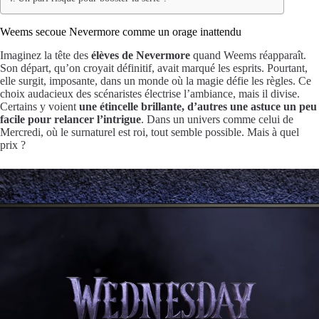
Weems secoue Nevermore comme un orage inattendu
Imaginez la tête des
élèves de Nevermore
quand Weems réapparaît.
Son départ, qu’on croyait définitif, avait marqué les esprits. Pourtant,
elle surgit, imposante, dans un monde où la magie défie les règles. Ce
choix audacieux des scénaristes électrise l’ambiance, mais il divise.
Certains y voient
une étincelle brillante, d’autres une astuce un peu
facile pour relancer l’intrigue
. Dans un univers comme celui de
Mercredi, où le surnaturel est roi, tout semble possible. Mais à quel
prix ?