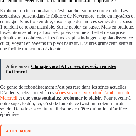
Le retour de Weems tient-il la route ou frôle-t-il l’imposture ?
Expliquer un tel come-back, c’est marcher sur une corde raide. Les
scénaristes puisent dans le folklore de Nevermore, riche en mystères et
en magie. Sans trop en dire, disons que des indices semés dès la saison
1 rendent ce retour plausible. Sur le papier, ça passe. Mais en pratique,
l’exécution semble parfois précipitée, comme si l’effet de surprise
primait sur la cohérence. Les fans les plus indulgents applaudissent ce
culot, voyant en Weems un pivot narratif. D’autres grimacent, sentant
une facilité un peu trop évidente.
A lire aussi
Clonage vocal AI : créez des voix réalistes
facilement
Ce genre de rebondissement n’est pas rare dans les séries actuelles.
D’ailleurs, jetez un œil à ces
séries si vous avez adoré l’ambiance de
Mercredi
et que
vous souhaitez prolonger le plaisir
. Pour revenir à
notre sujet, le défi, ici, c’est de faire de ce twist un moteur narratif
solide. Dans le cas contraire, il risque de n’être qu’un feu d’artifice
éphémère.
A LIRE AUSSI