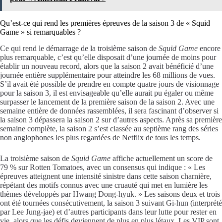
Qu’est-ce qui rend les premières épreuves de la saison 3 de « Squid
Game » si remarquables ?
Ce qui rend le démarrage de la troisième saison de
Squid Game
encore
plus remarquable, c’est qu’elle disposait d’une journée de moins pour
établir un nouveau record, alors que la saison 2 avait bénéficié d’une
journée entière supplémentaire pour atteindre les 68 millions de vues.
S’il avait été possible de prendre en compte quatre jours de visionnage
pour la saison 3, il est envisageable qu’elle aurait pu égaler ou même
surpasser le lancement de la première saison de la saison 2. Avec une
semaine entière de données rassemblées, il sera fascinant d’observer si
la saison 3 dépassera la saison 2 sur d’autres aspects. Après sa première
semaine complète, la saison 2 s’est classée au septième rang des séries
non anglophones les plus regardées de Netflix de tous les temps.
La troisième saison de
Squid Game
affiche actuellement un score de
79 % sur Rotten Tomatoes, avec un consensus qui indique : « Les
épreuves atteignent une intensité sinistre dans cette saison charnière,
répétant des motifs connus avec une cruauté qui met en lumière les
thèmes développés par Hwang Dong-hyuk. » Les saisons deux et trois
ont été tournées consécutivement, la saison 3 suivant Gi-hun (interprété
par Lee Jung-jae) et d’autres participants dans leur lutte pour rester en
vie, alors que les défis deviennent de plus en plus létaux. Les VIP sont