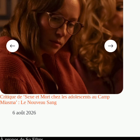
Critique de ‘Sexe et Mort chez les adolescents au Camp
Critique
Miasma’ : Le Nouveau Sang
5 
6 août 2026
À propos de So Films