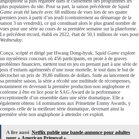
anglophone la plus regardée dans le classement des programmes les
plus populaires du site. Pour sa part, la saison précédente de
Squid
Game
avait été lancée avec 68 millions de vues lors de ses quatre
premiers jours à partir d’un jeudi (contrairement au démarrage de la
saison 3 un vendredi), ce qui constituait alors le plus grand nombre de
vues pour une série au cours de sa première semaine sur la plateforme.
Le précédent record, établi en 2022, était de 50,1 millions de vues pour
Wednesday
.
Conçu, scripté et dirigé par Hwang Dong-hyuk,
Squid Game
explore
un mystérieux concours où 456 participants, en proie à de graves
problèmes financiers, mettent tout en jeu en prenant part à une série de
jeux d’enfants agrémentés d’une issue mortelle, le tout dans le but de
décrocher un prix de 39,86 millions de dollars. Suite au lancement de
sa première saison, la série a récolté une multitude de récompenses,
notamment en devenant la première production non anglophone et
coréenne à être en lice pour le SAG Award de la performance
exceptionnelle d’un ensemble dans une série dramatique. Elle a
également obtenu 14 nominations aux Primetime Emmy Awards, y
compris celle de la meilleure série dramatique, devenant ainsi la
première série non anglophone à atteindre cet exploit.
A lire aussi
Netflix publie une bande-annonce pour adultes
pour « American Primeval »