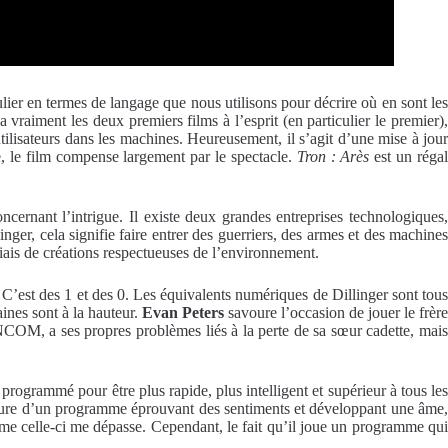
ulier en termes de langage que nous utilisons pour décrire où en sont les
raiment les deux premiers films à l’esprit (en particulier le premier)
tilisateurs dans les machines. Heureusement, il s’agit d’une mise à jour
le, le film compense largement par le spectacle.
Tron : Arès
est un réga
ncernant l’intrigue. Il existe deux grandes entreprises technologiques,
er, cela signifie faire entrer des guerriers, des armes et des machines
iais de créations respectueuses de l’environnement.
s. C’est des 1 et des 0. Les équivalents numériques de Dillinger sont tous
nes sont à la hauteur.
Evan Peters
savoure l’occasion de jouer le frère
M, a ses propres problèmes liés à la perte de sa sœur cadette, mai
 programmé pour être plus rapide, plus intelligent et supérieur à tous le
 nature d’un programme éprouvant des sentiments et développant une âme,
me celle-ci me dépasse. Cependant, le fait qu’il joue un programme qui