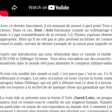
Avec ce dernier lancement, il est amusant de penser à quel point Tron s’
choses. Dans ce cas,
Tron : Arès
fonctionne comme un redémarrage en do
mais il s’agit essentiellement de la version 3.0, Disney espérant obteni
appropriée. Bien qu’il ne soit pas le plus profond en termes de connexi
visuel et audio, servant de dernier exemple de la raison pour laquelle 
Après une introduction qui nous réintroduit dans ce monde et établit q
ENCOM et Dillinger Systems. Tous deux travaillent sur des avancées tech
numérisés dans le monde réel pour alimenter le complexe militaro-indus
Si tout cela semble très simple et naïf, c’est parce que c’est le cas. Ce
effrayants et rouges. Les rares occasions où nous voyons la forme nu
arrogant Julian Dillinger, qui est prêt à détruire tout ce dont il a beso
elle est toujours à la recherche de quelque chose qui garantirait que leur
La vraie ride se présente sous la forme d’Arès (
Jared Leto
), un progra
autres, tout en restant sous le contrôle de son seigneur humain. Natur
en particulier en raison de son exposition au monde réel. Comment Let
apprend à devenir plus humain donne des résultats qui correspondent as