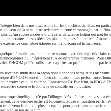
intègre bien dans nos discussions sur les franchises de films, en partic
uceur de la série. Il ne redémarre aucune chronologie, car le film a v
r plus qu’un succès modeste d’une série de science-fiction qui met les u
on de certaines de ses idées les plus intrigantes à notre réalité actuel
une expérience cinématographique sur grand écran est la meilleure.
uelques faits de base, nous en ressortons avec des objectifs clairs co
nologiques qui intégreraient l’IA de différentes manières. Pour Dilling
triel. ENCOM préfère utiliser ses capacités au profit du monde par le b
 film n’est pas subtil dans la façon dont il code ses héros et ses méchant
mérique d’ENCOM sont d’un bleu clair apaisant. Les performances humai
in pour trouver ce qu’il cherche. Entre-temps
Le
Eve Kim, la PDG d’ENCO
 entreprise conserve le bon type de contrôle sur l’industrie.
mme super-intelligent créé par Dillinger. Arès a fait ses preuves et a été
ellement, cette dernière partie est forcément remise en question par la
o est devenu le choix le plus acceptable pour jouer dans une série com
sez bien au ton de ce film.