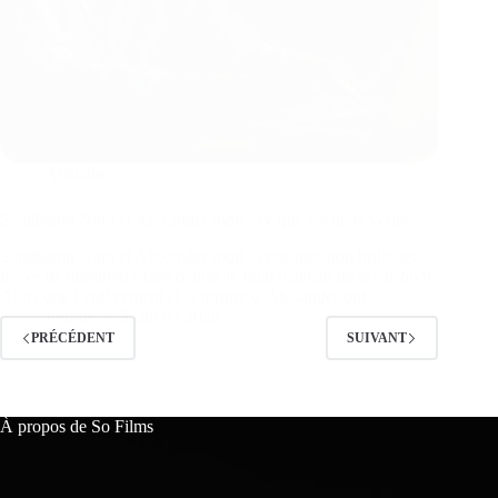
Actualités
Sandhamn Nora et Alexander mort : ce que cache la vérité
Sandhamn Nora et Alexander mort : cette question brûle les
lèvres de nombreux fans depuis le final haletant de la saison 9.
Alors que l’enlèvement et la torture d’Alexander ont…
Jérôme
3 janvier 2026
PRÉCÉDENT
SUIVANT
À propos de So Films