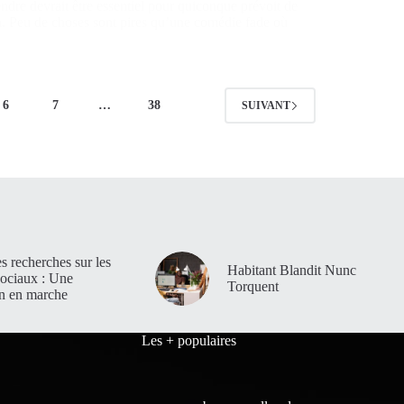
tendre devrait être essentiel pour quiconque prévoit de
. Peu de choses sont pires qu’une comédie fade où
6
7
…
38
SUIVANT
es recherches sur les
Habitant Blandit Nunc
sociaux : Une
Torquent
on en marche
Les + populaires