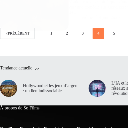
Vouloir rire et savoir à quoi s’at
voir une comédie sur grand écran
les…
Jérôme
4 juin 2026
1
2
3
4
5
PRÉCÉDENT
Tendance actuelle
L’IA et l
Hollywood et les jeux d’argent
réseaux 
: un lien indissociable
révoluti
À propos de So Films