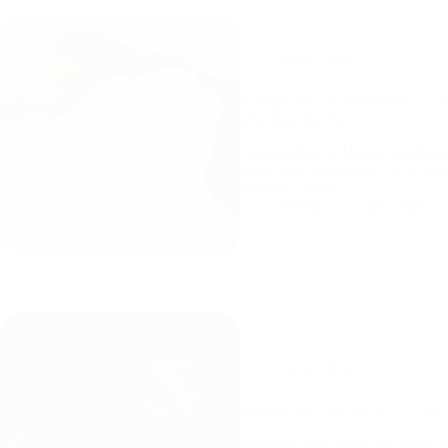
Avis
,
Films
Critique de « Unidentified » : Le
rébellion discrète
Unidentified de Haifaa Al-Mansou
petite ville saoudienne, où le cor
déroule à partir…
Jérôme
17 juin 2026
Avis
,
Films
Critique de ‘Toy Story 5’ : C’est
Pour être clair, après 30+ ans d’