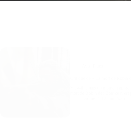
Avis
,
Films
Critique de « La mort de Robin d
Y a-t-il jamais un moment approp
mort de Robin des Bois ce n’est 
Jérôme
17 juin 2026