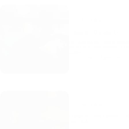
Avis
,
Films
Critique de « Disclosure Day » :
Les films ont une capacité distinc
images et les sons présentés à l’
maître…
Jérôme
9 juin 2026
Avis
,
Films
Critique de « film d’horreur » :
pour rigoler