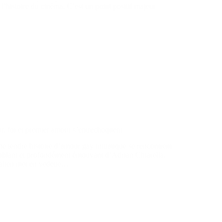
 l’histoire du cinéma. C’est un point positif majeur
ur, foi et premier amour s’entrechoquent
e tendre histoire d’amour gay initiatique se rencontrent
oublant et profondément émouvant d’Adrian Chiarella,
ralien met en vedette…