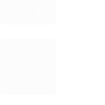
meilleures franchises en cours de
pour…
Jérôme
16 juin 2026
Avis
,
Films
Critique de « Lévitique » : Terre
Horreur, commentaire social et un
dans le premier long-métrage tr
LEviticus. Le long métrage aust
Jérôme
16 juin 2026