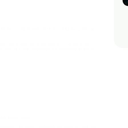
 thriller saoudien tendu de Haïfaa al-Mansour est une
r s’ouvre dans un désert aride à l’extérieur d’une
ps sans vie d’une adolescente est découvert, et tout se
 une jungle dehors
existence, Toy Story a maintenu son statut de l’une des