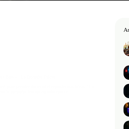
Ar
es Bois » : La Dernière Flèche
rié pour prendre du recul et regarder nos héros ? La
pas la première fois qu’on subvertit ce…