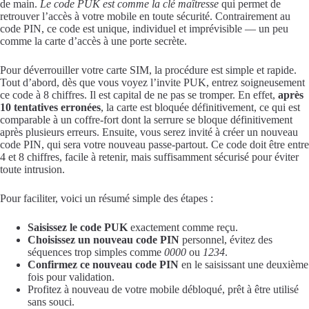
de main.
Le code PUK est comme la clé maîtresse
qui permet de
retrouver l’accès à votre mobile en toute sécurité. Contrairement au
code PIN, ce code est unique, individuel et imprévisible — un peu
comme la carte d’accès à une porte secrète.
Pour déverrouiller votre carte SIM, la procédure est simple et rapide.
Tout d’abord, dès que vous voyez l’invite PUK, entrez soigneusement
ce code à 8 chiffres. Il est capital de ne pas se tromper. En effet,
après
10 tentatives erronées
, la carte est bloquée définitivement, ce qui est
comparable à un coffre-fort dont la serrure se bloque définitivement
après plusieurs erreurs. Ensuite, vous serez invité à créer un nouveau
code PIN, qui sera votre nouveau passe-partout. Ce code doit être entre
4 et 8 chiffres, facile à retenir, mais suffisamment sécurisé pour éviter
toute intrusion.
Pour faciliter, voici un résumé simple des étapes :
Saisissez le code PUK
exactement comme reçu.
Choisissez un nouveau code PIN
personnel, évitez des
séquences trop simples comme
0000
ou
1234
.
Confirmez ce nouveau code PIN
en le saisissant une deuxième
fois pour validation.
Profitez à nouveau de votre mobile débloqué, prêt à être utilisé
sans souci.