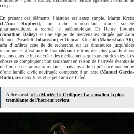
dinosaure » pour s’exciter,
Renaissance
retrace également certains de
ces pas.
En prenant ces éléments, l’histoire est assez simple. Martin Krebs
(
L’Ami Rupbert
), un riche représentant d’une sociét
pharmaceutique, a recruté le paléontologue Dr Henry Loomis
(
Jonathan Bailey
) et une équipe de mercenaires dirigée par Zor
Bennett (
Scarlett Johansson
) et Duncan Kincaid (
Mahershala Ali
)
afin d’infiltrer cette île de recherche sur les dinosaures jusqu’alors
inconnue et d’extraire le biomatériau de trois des plus grands dinos
restants dans le but de créer des médicaments qui sauvent des vies. Les
choses se compliquent non seulement en raison de l’arrivée éventuelle
de l’un de ces animaux mutants, mais aussi de la présence inattendue
d’une famille civile naufragée composée d’un père (
Manuel Garcia-
Rulfo
), ses deux filles et le petit ami de l’aîné.
A lire aussi
« La Mariée ! » Critique : La sensation la plus
tremblante de l’horreur revient