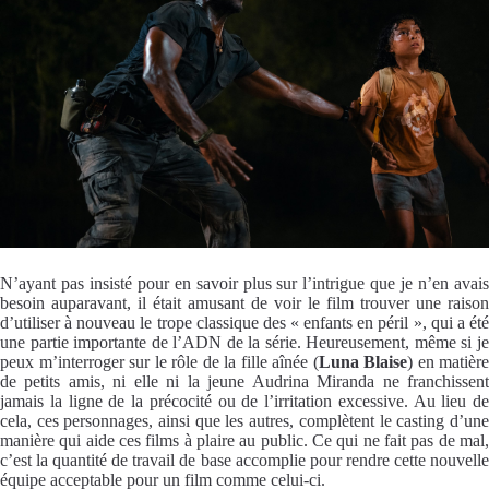
N’ayant pas insisté pour en savoir plus sur l’intrigue que je n’en avais
besoin auparavant, il était amusant de voir le film trouver une raison
d’utiliser à nouveau le trope classique des « enfants en péril », qui a été
une partie importante de l’ADN de la série. Heureusement, même si je
peux m’interroger sur le rôle de la fille aînée (
Luna Blaise
) en matière
de petits amis, ni elle ni la jeune Audrina Miranda ne franchissent
jamais la ligne de la précocité ou de l’irritation excessive. Au lieu de
cela, ces personnages, ainsi que les autres, complètent le casting d’une
manière qui aide ces films à plaire au public. Ce qui ne fait pas de mal,
c’est la quantité de travail de base accomplie pour rendre cette nouvelle
équipe acceptable pour un film comme celui-ci.