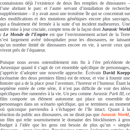
connaissions déjà l’existence de deux îles remplies de dinosaures –
l’une abritant le parc et l’autre servant d’installation de recherche
supplémentaire – il y avait aussi une troisième île qui se concentrait sur
des modifications et des mutations génétiques encore plus sauvages,
qui a finalement été fermée à la suite d’un incident malheureux. Une
autre mise à jour cruciale, compte tenu de la façon dont
Jurassic World
: Le Monde de l’Empire
est que l’environnement actuel de la Terr
s’est largement avéré inhospitalier pour les dinosaures, ne laissant
qu’un nombre limité de dinosaures encore en vie, à savoir ceux qui
vivent près de l’équateur.
Puisque nous avons ostensiblement mis fin à l’ère précédente de
Jurassique
quand il s’agit de cet ensemble spécifique de personnages
j’apprécie d’adopter une nouvelle approche. Écrivain
David Koep
(scénariste des deux premiers films) est de retour, et vise à fournir une
histoire qui a de la place pour l’aventure, l’horreur et l’humour. Étant la
septième entrée de cette série, il n’est pas difficile de voir des idées
spécifiques être ramenées à la vie. Un peu comme
Jurassic Park III
, c
film comporte un élément autonome qui place un ensemble de
personnages dans un scénario spécifique, qui se terminera au moment
où quiconque parviendra à s’échapper de l’île intact. Quant à la
réaction du public aux dinosaures, on ne dirait pas que
Jurassic World
un film qui relie sournoisement le domaine des blockbusters à gros
budget à l’idée que les gens ont besoin de plus qu’un « simple