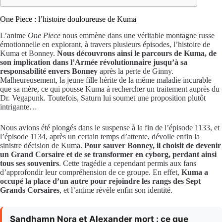
One Piece : l’histoire douloureuse de Kuma
L’anime
One Piece
nous emmène dans une véritable montagne russe
émotionnelle en explorant, à travers plusieurs épisodes, l’histoire de
Kuma et Bonney.
Nous découvrons ainsi le parcours de Kuma, de
son implication dans l’Armée révolutionnaire jusqu’à sa
responsabilité envers Bonney
après la perte de Ginny.
Malheureusement, la jeune fille hérite de la même maladie incurable
que sa mère, ce qui pousse Kuma à rechercher un traitement auprès du
Dr. Vegapunk. Toutefois, Saturn lui soumet une proposition plutôt
intrigante…
Nous avions été plongés dans le suspense à la fin de l’épisode 1133, et
l’épisode 1134, après un certain temps d’attente, dévoile enfin la
sinistre décision de Kuma.
Pour sauver Bonney, il choisit de devenir
un Grand Corsaire et de se transformer en cyborg, perdant ainsi
tous ses souvenirs
. Cette tragédie a cependant permis aux fans
d’approfondir leur compréhension de ce groupe. En effet,
Kuma a
occupé la place d’un autre pour rejoindre les rangs des Sept
Grands Corsaires
, et l’anime révèle enfin son identité.
Sandhamn Nora et Alexander mort : ce que