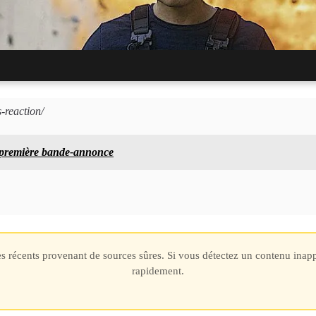
-reaction/
tease la date de sortie de la saison 5 de « The Boys » avant le reto
a première bande-annonce
les récents provenant de sources sûres. Si vous détectez un contenu inap
rapidement.