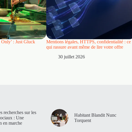
 Only’ : Just Gluck
Mentions légales, HTTPS, confidentialité : ce
qui rassure avant même de lire votre offre
30 juillet 2026
es recherches sur les
Habitant Blandit Nunc
sociaux : Une
Torquent
on en marche