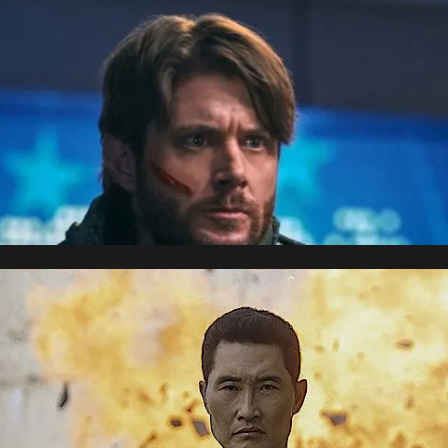
d E. Kelley explique comment « Présumé innocent » aura plus de 