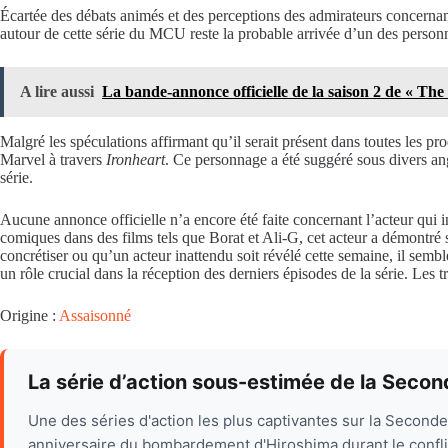
Écartée des débats animés et des perceptions des admirateurs concernant
autour de cette série du MCU reste la probable arrivée d’un des personna
A lire aussi
La bande-annonce officielle de la saison 2 de « Th
Malgré les spéculations affirmant qu’il serait présent dans toutes les p
Marvel à travers
Ironheart
. Ce personnage a été suggéré sous divers an
série.
Aucune annonce officielle n’a encore été faite concernant l’acteur qu
comiques dans des films tels que Borat et Ali-G, cet acteur a démontré 
concrétiser ou qu’un acteur inattendu soit révélé cette semaine, il sem
un rôle crucial dans la réception des derniers épisodes de la série. Les 
Origine :
Assaisonné
La série d’action sous-estimée de la Seco
Une des séries d'action les plus captivantes sur la Second
anniversaire du bombardement d'Hiroshima durant le confli