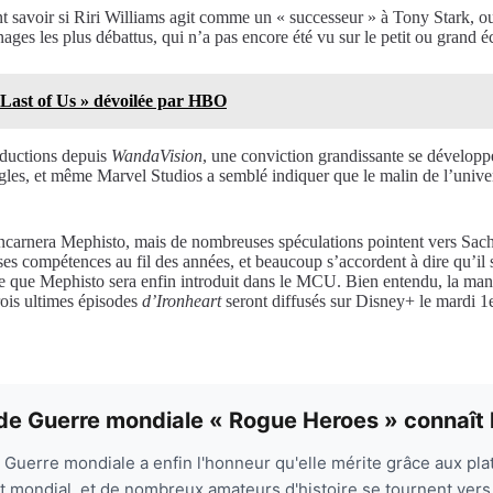
 savoir si Riri Williams agit comme un « successeur » à Tony Stark, ou s
ges les plus débattus, qui n’a pas encore été vu sur le petit ou grand éc
e Last of Us » dévoilée par HBO
roductions depuis
WandaVision
, une conviction grandissante se développ
gles, et même Marvel Studios a semblé indiquer que le malin de l’univer
i incarnera Mephisto, mais de nombreuses spéculations pointent vers S
ses compétences au fil des années, et beaucoup s’accordent à dire qu’il
ble que Mephisto sera enfin introduit dans le MCU. Bien entendu, la man
trois ultimes épisodes
d’Ironheart
seront diffusés sur Disney+ le mardi 1er
nde Guerre mondiale « Rogue Heroes » connaît
e Guerre mondiale a enfin l'honneur qu'elle mérite grâce aux p
t mondial, et de nombreux amateurs d'histoire se tournent ve