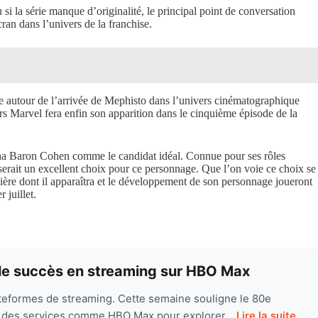
i la série manque d’originalité, le principal point de conversation
ran dans l’univers de la franchise.
e autour de l’arrivée de Mephisto dans l’univers cinématographique
s Marvel fera enfin son apparition dans le cinquième épisode de la
acha Baron Cohen comme le candidat idéal. Connue pour ses rôles
 serait un excellent choix pour ce personnage. Que l’on voie ce choix se
ière dont il apparaîtra et le développement de son personnage joueront
 juillet.
 le succès en streaming sur HBO Max
lateformes de streaming. Cette semaine souligne le 80e
rs des services comme HBO Max pour explorer...
Lire la suite