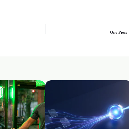
la tête du nouveau thriller d’espionnage « Butterfly » dans un premie
One Piece 