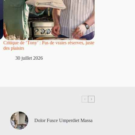
Critique de ‘Tony’ : Pas de vraies réserves, juste
Critique : « Spider
des plaisirs
dépasse d’une manièr
Way Home » pour dev
30 juillet 2026
par excellence
28 juillet 2026
Dolor Fusce Umperdiet Massa