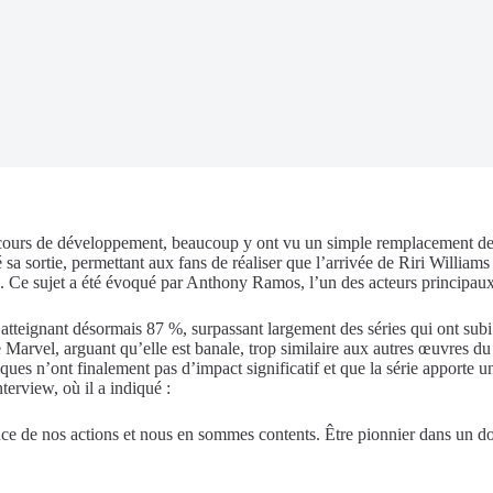
 cours de développement, beaucoup y ont vu un simple remplacement de 
é sa sortie, permettant aux fans de réaliser que l’arrivée de Riri Willia
s. Ce sujet a été évoqué par
Anthony Ramos
, l’un des acteurs principau
 atteignant désormais 87 %, surpassant largement des séries qui ont sub
 Marvel, arguant qu’elle est banale, trop similaire aux autres œuvres du
tiques n’ont finalement pas d’impact significatif et que la série apporte
nterview, où il a indiqué :
nce de nos actions et nous en sommes contents. Être pionnier dans un