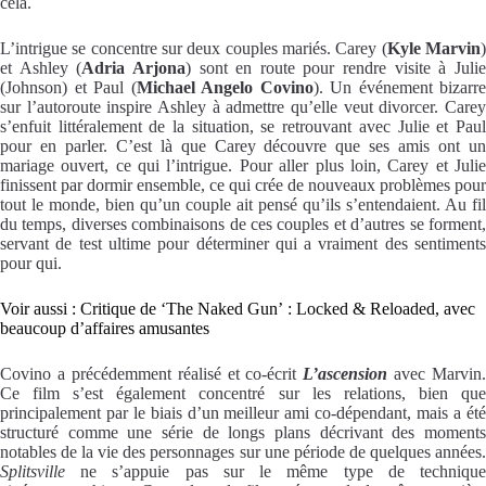
cela.
L’intrigue se concentre sur deux couples mariés. Carey (
Kyle Marvin
et Ashley (
Adria Arjona
) sont en route pour rendre visite à Juli
(Johnson) et Paul (
Michael Angelo Covino
). Un événement bizarre
sur l’autoroute inspire Ashley à admettre qu’elle veut divorcer. Carey
s’enfuit littéralement de la situation, se retrouvant avec Julie et Paul
pour en parler. C’est là que Carey découvre que ses amis ont un
mariage ouvert, ce qui l’intrigue. Pour aller plus loin, Carey et Julie
finissent par dormir ensemble, ce qui crée de nouveaux problèmes pour
tout le monde, bien qu’un couple ait pensé qu’ils s’entendaient. Au fil
du temps, diverses combinaisons de ces couples et d’autres se forment,
servant de test ultime pour déterminer qui a vraiment des sentiments
pour qui.
Voir aussi : Critique de ‘The Naked Gun’ : Locked & Reloaded, avec
beaucoup d’affaires amusantes
Covino a précédemment réalisé et co-écrit
L’ascension
avec Marvin.
Ce film s’est également concentré sur les relations, bien que
principalement par le biais d’un meilleur ami co-dépendant, mais a été
structuré comme une série de longs plans décrivant des moments
notables de la vie des personnages sur une période de quelques années.
Splitsville
ne s’appuie pas sur le même type de technique