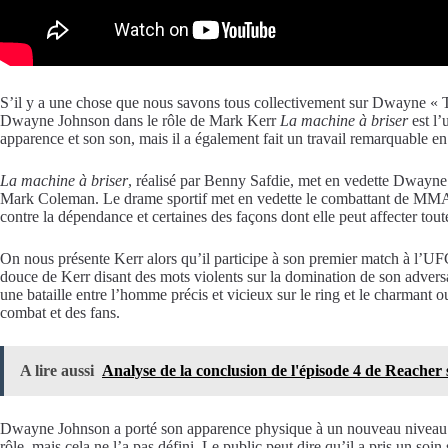
S’il y a une chose que nous savons tous collectivement sur Dwayne « Th
Dwayne Johnson dans le rôle de Mark Kerr
La machine à briser
est l’
apparence et son son, mais il a également fait un travail remarquable e
La machine à briser
, réalisé par Benny Safdie, met en vedette Dwayne
Mark Coleman. Le drame sportif met en vedette le combattant de MMA Mar
contre la dépendance et certaines des façons dont elle peut affecter tout
On nous présente Kerr alors qu’il participe à son premier match à l’UFC
douce de Kerr disant des mots violents sur la domination de son adversai
une bataille entre l’homme précis et vicieux sur le ring et le charmant o
combat et des fans.
A lire aussi
Analyse de la conclusion de l'épisode 4 de Reacher 
Dwayne Johnson a porté son apparence physique à un nouveau niveau. U
rôle, mais cela ne l’a pas défini. Le public peut dire qu’il a pris un s