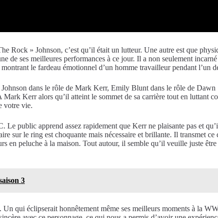
e Rock » Johnson, c’est qu’il était un lutteur. Une autre est que phys
une de ses meilleures performances à ce jour. Il a non seulement incarné 
n montrant le fardeau émotionnel d’un homme travailleur pendant l’un de
 Johnson dans le rôle de Mark Kerr, Emily Blunt dans le rôle de Dawn S
k Kerr alors qu’il atteint le sommet de sa carrière tout en luttant co
e votre vie.
. Le public apprend assez rapidement que Kerr ne plaisante pas et qu’il 
re sur le ring est choquante mais nécessaire et brillante. Il transmet c
urs en peluche à la maison. Tout autour, il semble qu’il veuille juste êt
saison 3
n qui éclipserait honnêtement même ses meilleurs moments à la WWE. Le
oin sincère avec ce personnage, ce qui nous a permis d’avoir une expérien