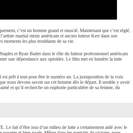
iquement, c’est un homme grand et musclé. Maintenant que c’est réglé,
l’artiste martial mixte américain et ancien lutteur Kerr dans son
s moments les plus troublants de sa vie.
taples et Ryan Bader dans le rôle du lutteur professionnel américain
ntre une dépendance aux opioïdes. Le film met en lumière la lutte
est prêt à tout pour être le numéro un. La juxtaposition de la voix
e que nous devons savoir sur cet homme dès le départ. Il semble y avoir
re aimé et qu’il recherche un euphorie particulière de sa femme, du
 fait d’être issu d’un milieu de lutte a certainement aidé avec le
ce ouverte et bien jouée. Même dans les portraits de victoire, nous