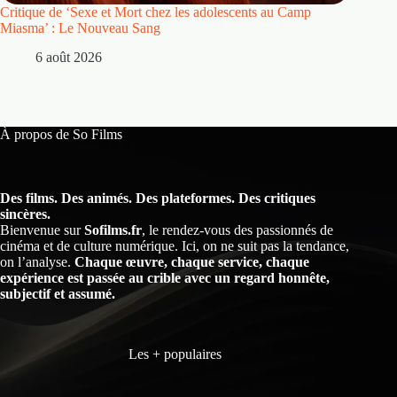
Critique de ‘Sexe et Mort chez les adolescents au Camp
Critique
Miasma’ : Le Nouveau Sang
5 
6 août 2026
À propos de So Films
Des films. Des animés. Des plateformes. Des critiques
sincères.
Bienvenue sur
Sofilms.fr
, le rendez-vous des passionnés de
cinéma et de culture numérique. Ici, on ne suit pas la tendance,
on l’analyse.
Chaque œuvre, chaque service, chaque
expérience est passée au crible avec un regard honnête,
subjectif et assumé.
Les + populaires