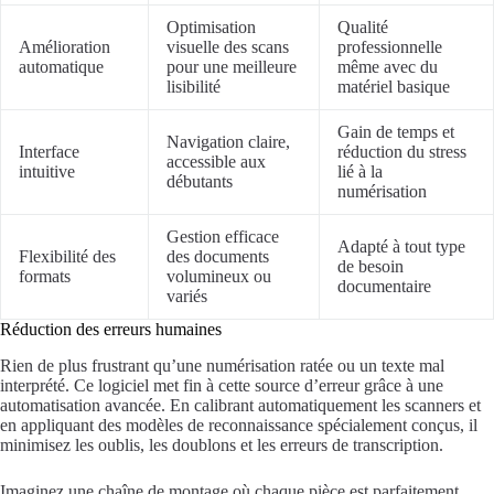
Optimisation
Qualité
Amélioration
visuelle des scans
professionnelle
automatique
pour une meilleure
même avec du
lisibilité
matériel basique
Gain de temps et
Navigation claire,
Interface
réduction du stress
accessible aux
intuitive
lié à la
débutants
numérisation
Gestion efficace
Adapté à tout type
Flexibilité des
des documents
de besoin
formats
volumineux ou
documentaire
variés
Réduction des erreurs humaines
Rien de plus frustrant qu’une numérisation ratée ou un texte mal
interprété. Ce logiciel met fin à cette source d’erreur grâce à une
automatisation avancée. En calibrant automatiquement les scanners et
en appliquant des modèles de reconnaissance spécialement conçus, il
minimisez les oublis, les doublons et les erreurs de transcription.
Imaginez une chaîne de montage où chaque pièce est parfaitement