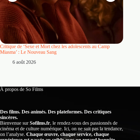
Critique de ‘Sexe et Mort chez les adolescents au Camp
Critique
Miasma’ : Le Nouveau Sang
5 
6 août 2026
À propos de So Films
Des films. Des animés. Des plateformes. Des critiques
sincères.
Bienvenue sur
Sofilms.fr
, le rendez-vous des passionnés de
cinéma et de culture numérique. Ici, on ne suit pas la tendance,
on l’analyse.
Chaque œuvre, chaque service, chaque
expérience est passée au crible avec un regard honnête,