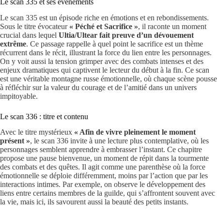
Le scan 335 et ses événements
Le scan 335 est un épisode riche en émotions et en rebondissements.
Sous le titre évocateur
« Péché et Sacrifice »
, il raconte un moment
crucial dans lequel
Ultia/Ultear fait preuve d’un dévouement
extrême
. Ce passage rappelle à quel point le sacrifice est un thème
récurrent dans le récit, illustrant la force du lien entre les personnages.
On y voit aussi la tension grimper avec des combats intenses et des
enjeux dramatiques qui captivent le lecteur du début à la fin. Ce scan
est une véritable montagne russe émotionnelle, où chaque scène pousse
à réfléchir sur la valeur du courage et de l’amitié dans un univers
impitoyable.
Le scan 336 : titre et contenu
Avec le titre mystérieux
« Afin de vivre pleinement le moment
présent »
, le scan 336 invite à une lecture plus contemplative, où les
personnages semblent apprendre à embrasser l’instant. Ce chapitre
propose une pause bienvenue, un moment de répit dans la tourmente
des combats et des quêtes. Il agit comme une parenthèse où la force
émotionnelle se déploie différemment, moins par l’action que par les
interactions intimes. Par exemple, on observe le développement des
liens entre certains membres de la guilde, qui s’affrontent souvent avec
la vie, mais ici, ils savourent aussi la beauté des petits instants.