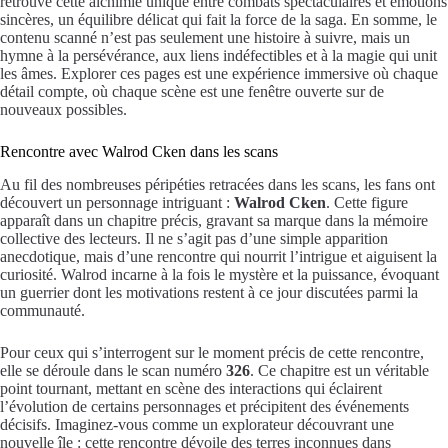
retrouve cette alchimie unique entre combats spectaculaires et émotions
sincères, un équilibre délicat qui fait la force de la saga. En somme, le
contenu scanné n’est pas seulement une histoire à suivre, mais un
hymne à la persévérance, aux liens indéfectibles et à la magie qui unit
les âmes. Explorer ces pages est une expérience immersive où chaque
détail compte, où chaque scène est une fenêtre ouverte sur de
nouveaux possibles.
Rencontre avec Walrod Cken dans les scans
Au fil des nombreuses péripéties retracées dans les scans, les fans ont
découvert un personnage intriguant :
Walrod Cken
. Cette figure
apparaît dans un chapitre précis, gravant sa marque dans la mémoire
collective des lecteurs. Il ne s’agit pas d’une simple apparition
anecdotique, mais d’une rencontre qui nourrit l’intrigue et aiguisent la
curiosité. Walrod incarne à la fois le mystère et la puissance, évoquant
un guerrier dont les motivations restent à ce jour discutées parmi la
communauté.
Pour ceux qui s’interrogent sur le moment précis de cette rencontre,
elle se déroule dans le scan numéro
326
. Ce chapitre est un véritable
point tournant, mettant en scène des interactions qui éclairent
l’évolution de certains personnages et précipitent des événements
décisifs. Imaginez-vous comme un explorateur découvrant une
nouvelle île : cette rencontre dévoile des terres inconnues dans