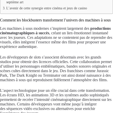
septième art
L’avenir de cette synergie entre cinéma et jeux de casino
Comment les blockbusters transforment l’univers des machines à sous
Les machines à sous modernes s’inspirent largement des
productions
cinématographiques à succès
, créant un lien émotionnel instantané
avec les joueurs. Ces adaptations ne se contentent pas de reprendre des
visuels, elles intègrent l’essence même des films pour proposer une
expérience authentique.
Les développeurs de slots s’associent désormais avec les grands
studios pour obtenir des licences officielles. Cette collaboration permet
d’utiliser les personnages emblématiques, bandes sonores originales et
scènes cultes directement dans le jeu. Des franchises comme Jurassic
Park, The Dark Knight ou Terminator ont ainsi donné naissance à des
machines à sous qui reproduisent fidèlement l’atmosphère des films.
L’aspect technologique joue un rôle crucial dans cette transformation.
Les écrans HD, les animations 3D et les systèmes audio sophistiqués
permettent de recréer l’intensité cinématographique directement sur les
machines. Certains développeurs vont même jusqu’à intégrer
des séquences vidéo exclusives ou alternatives pour enrichir