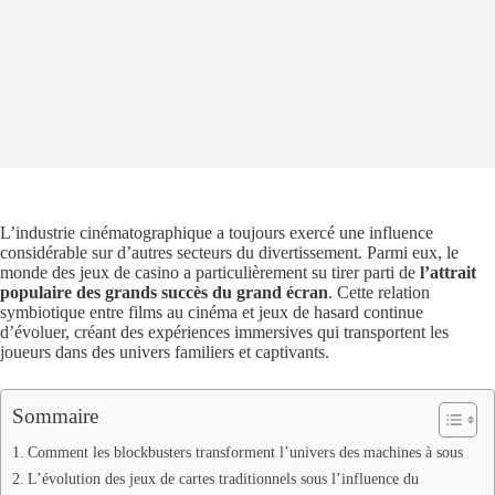
L’industrie cinématographique a toujours exercé une influence
considérable sur d’autres secteurs du divertissement. Parmi eux, le
monde des jeux de casino a particulièrement su tirer parti de
l’attrait
populaire des grands succès du grand écran
. Cette relation
symbiotique entre films au cinéma et jeux de hasard continue
d’évoluer, créant des expériences immersives qui transportent les
joueurs dans des univers familiers et captivants.
Sommaire
Comment les blockbusters transforment l’univers des machines à sous
L’évolution des jeux de cartes traditionnels sous l’influence du