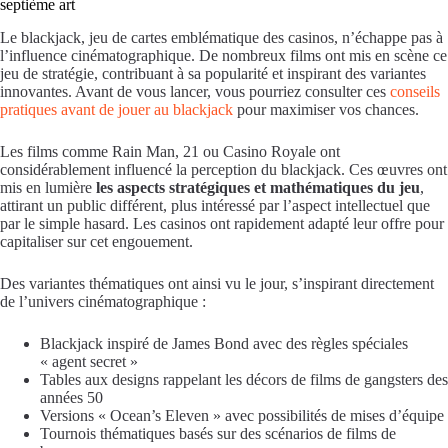
septième art
Le blackjack, jeu de cartes emblématique des casinos, n’échappe pas à
l’influence cinématographique. De nombreux films ont mis en scène ce
jeu de stratégie, contribuant à sa popularité et inspirant des variantes
innovantes. Avant de vous lancer, vous pourriez consulter ces
conseils
pratiques avant de jouer au blackjack
pour maximiser vos chances.
Les films comme Rain Man, 21 ou Casino Royale ont
considérablement influencé la perception du blackjack. Ces œuvres ont
mis en lumière
les aspects stratégiques et mathématiques du jeu
,
attirant un public différent, plus intéressé par l’aspect intellectuel que
par le simple hasard. Les casinos ont rapidement adapté leur offre pour
capitaliser sur cet engouement.
Des variantes thématiques ont ainsi vu le jour, s’inspirant directement
de l’univers cinématographique :
Blackjack inspiré de James Bond avec des règles spéciales
« agent secret »
Tables aux designs rappelant les décors de films de gangsters des
années 50
Versions « Ocean’s Eleven » avec possibilités de mises d’équipe
Tournois thématiques basés sur des scénarios de films de