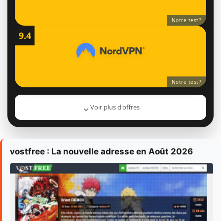
Notre test
?
9.4
Notre test
?
⌄
Voir plus d'offres
vostfree : La nouvelle adresse en Août 2026