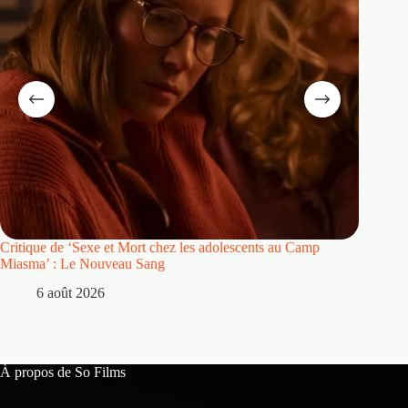
Critique de ‘Sexe et Mort chez les adolescents au Camp
Critique
Miasma’ : Le Nouveau Sang
5 
6 août 2026
À propos de So Films