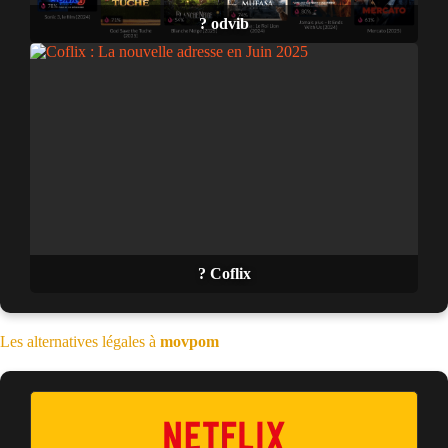
? odvib
? Coflix
Les alternatives légales à
movpom