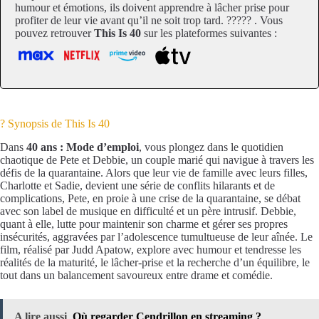
humour et émotions, ils doivent apprendre à lâcher prise pour
profiter de leur vie avant qu’il ne soit trop tard. ??‍?‍?‍? . Vous
pouvez retrouver
This Is 40
sur les plateformes suivantes :
? Synopsis de This Is 40
Dans
40 ans : Mode d’emploi
, vous plongez dans le quotidien
chaotique de Pete et Debbie, un couple marié qui navigue à travers les
défis de la quarantaine. Alors que leur vie de famille avec leurs filles,
Charlotte et Sadie, devient une série de conflits hilarants et de
complications, Pete, en proie à une crise de la quarantaine, se débat
avec son label de musique en difficulté et un père intrusif. Debbie,
quant à elle, lutte pour maintenir son charme et gérer ses propres
insécurités, aggravées par l’adolescence tumultueuse de leur aînée. Le
film, réalisé par Judd Apatow, explore avec humour et tendresse les
réalités de la maturité, le lâcher-prise et la recherche d’un équilibre, le
tout dans un balancement savoureux entre drame et comédie.
A lire aussi
Où regarder Cendrillon en streaming ?