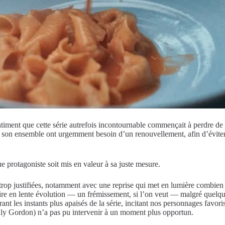
entiment que cette série autrefois incontournable commençait à perdre de 
s son ensemble ont urgemment besoin d’un renouvellement, afin d’éviter q
e protagoniste soit mis en valeur à sa juste mesure.
rop justifiées, notamment avec une reprise qui met en lumière combien p
oire en lente évolution — un frémissement, si l’on veut — malgré quelq
ant les instants plus apaisés de la série, incitant nos personnages favor
lly Gordon) n’a pas pu intervenir à un moment plus opportun.