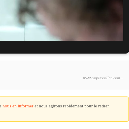
r aperçu explosif de la série
– www.empireonline.com –
de
nous en informer
et nous agirons rapidement pour le retirer.