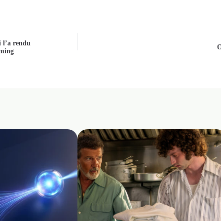
Bear » est-il terminé ? La saison 5 fait l’objet d’une mise à jour in
 l’a rendu
O
aming