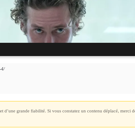
la tête du nouveau thriller d’espionnage « Butterfly » dans un premie
-4/
? Finale de « Squid Game »
s et d’une grande fiabilité. Si vous constatez un contenu déplacé, merci 