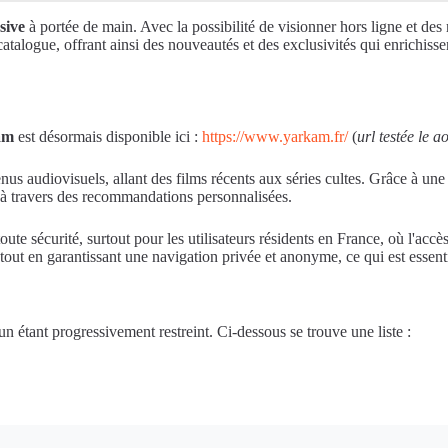
sive
à portée de main. Avec la possibilité de visionner hors ligne et de
logue, offrant ainsi des nouveautés et des exclusivités qui enrichissent c
am
est désormais disponible ici :
https://www.yarkam.fr/
(
url testée le a
nus audiovisuels, allant des films récents aux séries cultes. Grâce à une 
s à travers des recommandations personnalisées.
sécurité, surtout pour les utilisateurs résidents en France, où l'accès a
ut en garantissant une navigation privée et anonyme, ce qui est essenti
 étant progressivement restreint. Ci-dessous se trouve une liste :