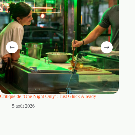
Critique de ‘One Night Only’ : Just Gluck Already
Mentions
avant mê
5 août 2026
30