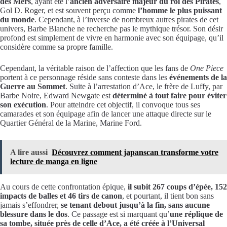
des Mers
, ayant été l’
ancien adversaire majeur du roi des Pirates
,
Gol D. Roger, et est souvent perçu comme
l’homme le plus puissant
du monde
. Cependant, à l’inverse de nombreux autres pirates de cet
univers, Barbe Blanche ne recherche pas le mythique trésor. Son désir
profond est simplement de vivre en harmonie avec son équipage, qu’il
considère comme sa propre famille.
Cependant, la véritable raison de l’affection que les fans de
One Piece
portent à ce personnage réside sans conteste dans les
événements de la
Guerre au Sommet
. Suite à l’arrestation d’Ace, le frère de Luffy, par
Barbe Noire, Edward Newgate est
déterminé à tout faire pour éviter
son exécution
. Pour atteindre cet objectif, il convoque tous ses
camarades et son équipage afin de lancer une attaque directe sur le
Quartier Général de la Marine, Marine Ford.
A lire aussi
Découvrez comment japanscan transforme votre
lecture de manga en ligne
Au cours de cette confrontation épique,
il subit 267 coups d’épée, 152
impacts de balles et 46 tirs de canon
, et pourtant, il tient bon sans
jamais s’effondrer,
se tenant debout jusqu’à la fin, sans aucune
blessure dans le dos
. Ce passage est si marquant qu’
une réplique de
sa tombe, située près de celle d’Ace, a été créée à l’Universal