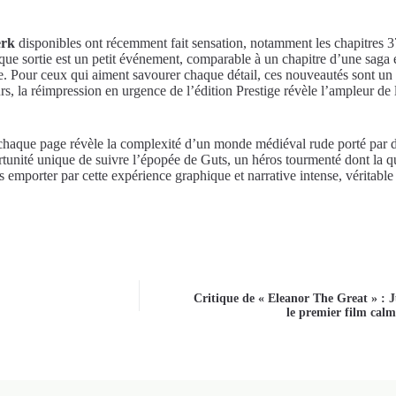
erk
disponibles ont récemment fait sensation, notamment les chapitres 3
que sortie est un petit événement, comparable à un chapitre d’une saga ép
ge. Pour ceux qui aiment savourer chaque détail, ces nouveautés sont un
leurs, la réimpression en urgence de l’édition Prestige révèle l’ampleu
 chaque page révèle la complexité d’un monde médiéval rude porté par d
tunité unique de suivre l’épopée de Guts, un héros tourmenté dont la q
s emporter par cette expérience graphique et narrative intense, véritab
Critique de « Eleanor The Great » : J
le premier film cal