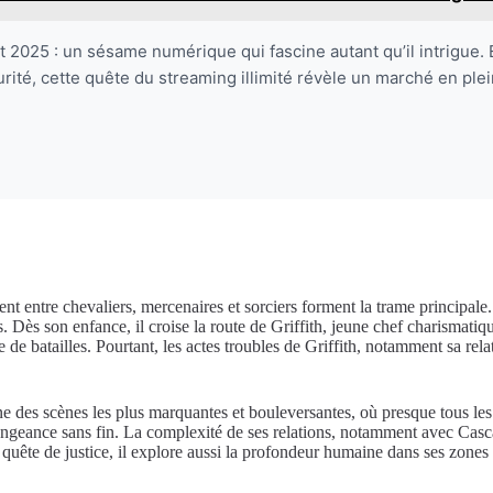
2025 : un sésame numérique qui fascine autant qu’il intrigue. E
curité, cette quête du streaming illimité révèle un marché en pl
entre chevaliers, mercenaires et sorciers forment la trame principale. L
es. Dès son enfance, il croise la route de Griffith, jeune chef charisma
e de batailles. Pourtant, les actes troubles de Griffith, notamment sa re
ne des scènes les plus marquantes et bouleversantes, où presque tous l
geance sans fin. La complexité de ses relations, notamment avec Casca,
quête de justice, il explore aussi la profondeur humaine dans ses zones