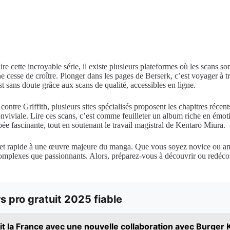
ire cette incroyable série, il existe plusieurs plateformes où les scans 
 ne cesse de croître. Plonger dans les pages de Berserk, c’est voyager 
st sans doute grâce aux scans de qualité, accessibles en ligne.
ontre Griffith, plusieurs sites spécialisés proposent les chapitres récen
e conviviale. Lire ces scans, c’est comme feuilleter un album riche en ém
pée fascinante, tout en soutenant le travail magistral de Kentarō Miura.
le et rapide à une œuvre majeure du manga. Que vous soyez novice ou am
 complexes que passionnants. Alors, préparez-vous à découvrir ou redécou
 pro gratuit 2025 fiable
t la France avec une nouvelle collaboration avec Burger 