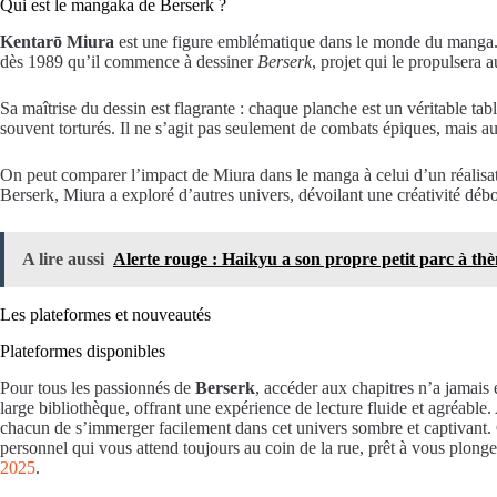
Qui est le mangaka de Berserk ?
Kentarō Miura
est une figure emblématique dans le monde du manga. À 
dès 1989 qu’il commence à dessiner
Berserk
, projet qui le propulsera 
Sa maîtrise du dessin est flagrante : chaque planche est un véritable ta
souvent torturés. Il ne s’agit pas seulement de combats épiques, mais au
On peut comparer l’impact de Miura dans le manga à celui d’un réalisate
Berserk, Miura a exploré d’autres univers, dévoilant une créativité déb
A lire aussi
Alerte rouge : Haikyu a son propre petit parc à t
Les plateformes et nouveautés
Plateformes disponibles
Pour tous les passionnés de
Berserk
, accéder aux chapitres n’a jamais 
large bibliothèque, offrant une expérience de lecture fluide et agréable
chacun de s’immerger facilement dans cet univers sombre et captivant. G
personnel qui vous attend toujours au coin de la rue, prêt à vous plon
2025
.