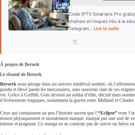
Code IPTV Smarters Pro gratuit 
chaînes et risques liés à la sé
Telegram...
Lire la suite
À propos de Berserk
Le résumé de Berserk
Berserk
nous plonge dans un univers médiéval sombre, où l’affrontement 
pendu et élevé parmi les mercenaires, sans souvenir clair de ses origin
vie. Grâce à Griffith, Guts devient un soldat d’élite, décisif dans nombr
d’événements tragiques, notamment la guerre entre Midland et Chuder.
Ceux qui connaissent un peu l’histoire savent que l’
“Eclipse”
reste l’u
ressort physiquement et moralement marqué, marqué par une soif de ven
intense et poignant. Ce manga ne se contente pas de suivre un héros en 