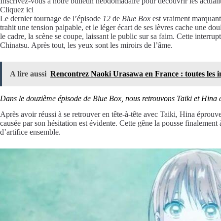
Inscrivez-vous à notre bulletin hebdomadaire pour découvrir les actuali
Cliquez ici
Le dernier tournage de l’épisode
12
de
Blue Box
est vraiment marquant.
trahit une tension palpable, et le léger écart de ses lèvres cache une d
le cadre, la scène se coupe, laissant le public sur sa faim. Cette inter
Chinatsu. Après tout, les yeux sont les miroirs de l’âme.
A lire aussi
Rencontrez Naoki Urasawa en France : toutes les in
Dans le douzième épisode de Blue Box, nous retrouvons Taiki et Hina e
Après avoir réussi à se retrouver en tête-à-tête avec Taiki, Hina éprouve
causée par son hésitation est évidente. Cette gêne la pousse finalement 
d’artifice ensemble.