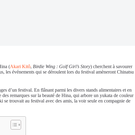
Hina (
Akari Kitô
,
Birdie Wing : Golf Girl’s Story
) cherchent à savourer
us, les événements qui se déroulent lors du festival amèneront Chinatsu
ges d’un festival. En flânant parmi les divers stands alimentaires et en
re des remarques sur la beauté de Hina, qui arbore un yukata de couleur
ki se trouvait au festival avec des amis, la voir seule en compagnie de