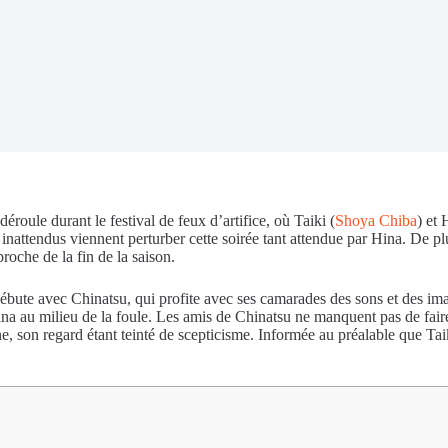
 déroule durant le festival de feux d’artifice, où Taiki (
Shoya Chiba
) et 
nattendus viennent perturber cette soirée tant attendue par Hina. De pl
proche de la fin de la saison.
 débute avec Chinatsu, qui profite avec ses camarades des sons et des ima
 Hina au milieu de la foule. Les amis de Chinatsu ne manquent pas de fai
e, son regard étant teinté de scepticisme. Informée au préalable que Tai