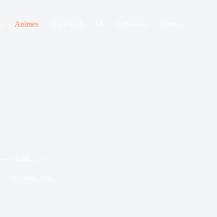
s
Animes
High-Tech
IA
Actualités
Contact
 — « Girls… »
4
Animes
,
Avis