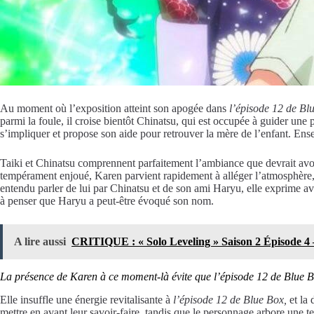
Au moment où l’exposition atteint son apogée dans
l’épisode 12 de Bl
parmi la foule, il croise bientôt Chinatsu, qui est occupée à guider une 
s’impliquer et propose son aide pour retrouver la mère de l’enfant. Ensemb
Taiki et Chinatsu comprennent parfaitement l’ambiance que devrait avoi
tempérament enjoué, Karen parvient rapidement à alléger l’atmosphère, d
entendu parler de lui par Chinatsu et de son ami Haryu, elle exprime 
à penser que Haryu a peut-être évoqué son nom.
A lire aussi
CRITIQUE : « Solo Leveling » Saison 2 Épisode 4 —
La présence de Karen à ce moment-là évite que l’épisode 12 de Blue B
Elle insuffle une énergie revitalisante à
l’épisode 12 de Blue Box,
et la 
mettre en avant leur savoir-faire, tandis que le personnage arbore une 