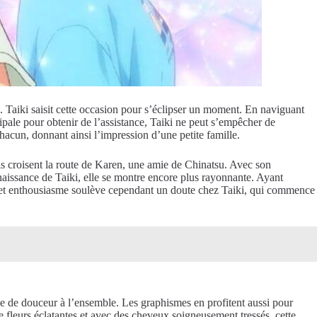
s. Taiki saisit cette occasion pour s’éclipser un moment. En naviguant
ncipale pour obtenir de l’assistance, Taiki ne peut s’empêcher de
chacun, donnant ainsi l’impression d’une petite famille.
ls croisent la route de Karen, une amie de Chinatsu. Avec son
naissance de Taiki, elle se montre encore plus rayonnante. Ayant
 Cet enthousiasme soulève cependant un doute chez Taiki, qui commence
he de douceur à l’ensemble. Les graphismes en profitent aussi pour
 fleurs éclatantes et avec des cheveux soigneusement tressés, cette