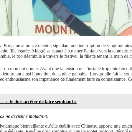
ue Box
, une annonce retentit, signalant une interruption de vingt minute
petite fille égarée. Malgré sa capacité à mener l’enfant vers la tente pri
le, le trio déambule à travers le festival, la fillette tenant la main de 
r un moment donné. Avant que la tension ne s’installe trop entre eux, i
étournant ainsi l’attention de la gêne palpable. Lorsqu’elle fait la con
avec enthousiasme son impatience de finalement faire sa connaissance.
 « Je dois arrêter de faire semblant »
ox ne devienne maladroit.
dynamique bienveillante qu’elle établit avec Chinatsu apporte une touc
tenue élégante. Revêtue d’un somptueux yukata violet profond, décoré de