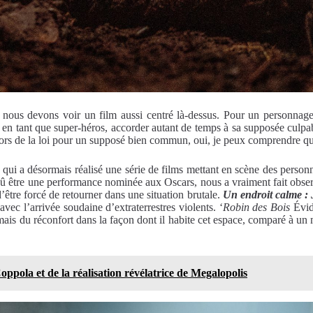
i nous devons voir un film aussi centré là-dessus. Pour un personnage 
tes en tant que super-héros, accorder autant de temps à sa supposée culp
ehors de la loi pour un supposé bien commun, oui, je peux comprendre qu
, qui a désormais réalisé une série de films mettant en scène des personn
dû être une performance nominée aux Oscars, nous a vraiment fait observ
’être forcé de retourner dans une situation brutale.
Un endroit calme :
vec l’arrivée soudaine d’extraterrestres violents. ‘
Robin des Bois
Évid
is du réconfort dans la façon dont il habite cet espace, comparé à un mu
oppola et de la réalisation révélatrice de Megalopolis