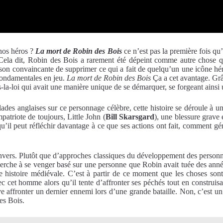
 nos héros ?
La mort de Robin des Bois
ce n’est pas la première fois qu
 Cela dit, Robin des Bois a rarement été dépeint comme autre chose q
ison convaincante de supprimer ce qui a fait de quelqu’un une icône héroï
 fondamentales en jeu.
La mort de Robin des Bois
Ça a cet avantage. Grâ
-la-loi qui avait une manière unique de se démarquer, se forgeant ainsi 
des anglaises sur ce personnage célèbre, cette histoire se déroule à u
atriote de toujours, Little John (
Bill Skarsgard
), une blessure grave
il peut réfléchir davantage à ce que ses actions ont fait, comment gérer
’envers. Plutôt que d’approches classiques du développement des person
n cherche à se venger basé sur une personne que Robin avait tuée des ann
re histoire médiévale. C’est à partir de ce moment que les choses s
c cet homme alors qu’il tente d’affronter ses péchés tout en construisan
 affronter un dernier ennemi lors d’une grande bataille. Non, c’est un f
es Bois.