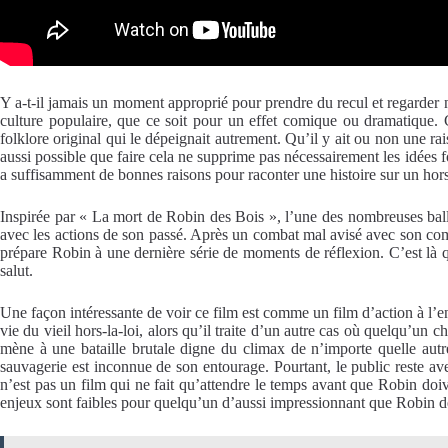
Y a-t-il jamais un moment approprié pour prendre du recul et regarder
culture populaire, que ce soit pour un effet comique ou dramatique.
folklore original qui le dépeignait autrement. Qu’il y ait ou non une ra
aussi possible que faire cela ne supprime pas nécessairement les idées
a suffisamment de bonnes raisons pour raconter une histoire sur un hors
Inspirée par « La mort de Robin des Bois », l’une des nombreuses balla
avec les actions de son passé. Après un combat mal avisé avec son comp
prépare Robin à une dernière série de moments de réflexion. C’est là qu’
salut.
Une façon intéressante de voir ce film est comme un film d’action à l
vie du vieil hors-la-loi, alors qu’il traite d’un autre cas où quelqu’u
mène à une bataille brutale digne du climax de n’importe quelle aut
sauvagerie est inconnue de son entourage. Pourtant, le public reste ave
n’est pas un film qui ne fait qu’attendre le temps avant que Robin doive
enjeux sont faibles pour quelqu’un d’aussi impressionnant que Robin d