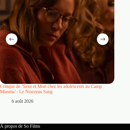
Critique de ‘Sexe et Mort chez les adolescents au Camp
Critique
Miasma’ : Le Nouveau Sang
5 
6 août 2026
À propos de So Films